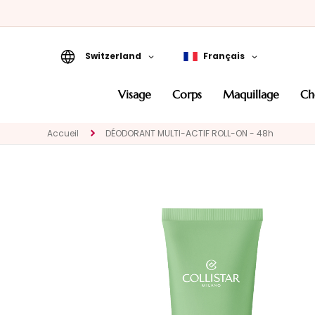
Switzerland
Français
VISAGE
visage
corps
maquillage
c
KATEGORIE
Traitements
Accueil
DÉODORANT MULTI-ACTIF ROLL-ON - 48h
spécifiques
Nettoyants et
demaquillants
Masques et Exfoliants
Sérums
Crèmes pour le
visage
Contour des yeux et
des lèvres