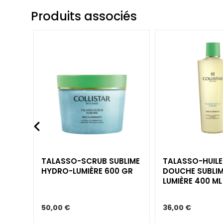
Peau terne et
Produits associés
dyschromies
Peau sensible
Rides
Perte de tonus et
compacité
LINIEN
Gocce Magiche
Attivi Puri
Idro-attiva
Rigenera
DRO-
TALASSO-SCRUB​ SUBLIME
TALASSO-HUILE
R 200
HYDRO-LUMIÈRE​ 600 GR
DOUCHE SUBLIM
Lift HD+
LUMIÈRE​ 400 ML
Futura
Unica
50,00 €
36,00 €
NOT