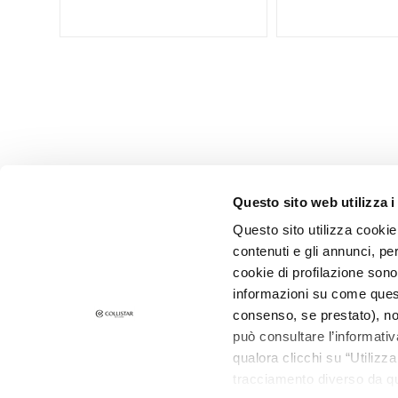
Corps
KATEGORIE
Crèmes et huiles
Bain et Douche
Exfoliants Corps
Déodorants
Autobronzants
Questo sito web utilizza i
supersérums
Questo sito utilizza cookie 
BEDARF
contenuti e gli annunci, pe
CORPORATE
CUSTOMER 
Autobronzants
cookie di profilazione sono
Qui sommes-nous
Paiements e
informazioni su come questo
Glass Skin
Contacts
Délais et fra
consenso, se prestato), no
Hydratation et
può consultare l’informativ
Déclaration d'accessibilité
Retours et
nutrition
qualora clicchi su “Utilizz
Où est ma
Raffermir
tracciamento diverso da que
Contacts E