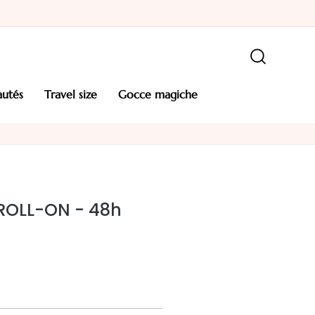
autés
travel size
gocce magiche
ROLL-ON - 48h