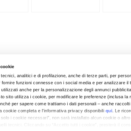
 cookie
tecnici, analitici e di profilazione, anche di terze parti, per perso
r fornire funzioni connesse con i social media e per analizzare il t
CARE
MON PROFIL
 utilizzati anche per la personalizzazione degli annunci pubblicit
t sécurité
Informations du compte
 sito utilizza i cookie, per modificare le preferenze (inclusa la 
is de livraison
Carnet d'adresses
nché per sapere come trattiamo i dati personali – anche raccolti
a cookie completa e l’informativa privacy disponibili
qui
. Le rico
 remboursements
Mes commandes
a solo i cookie necessari”, non sarà installato alcun cookie o altr
 commande ?
Ma liste de souhaits
lli tecnici. Cliccando su “Accetto tutti i cookie”, presterà il con
-Shop
Mes retours