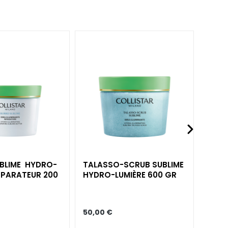
BLIME ​ HYDRO-
TALASSO-SCRUB​ SUBLIME
TALA
RÉPARATEUR 200
HYDRO-LUMIÈRE​ 600 GR
DOUC
LUMIÈ
50,00 €
36,00