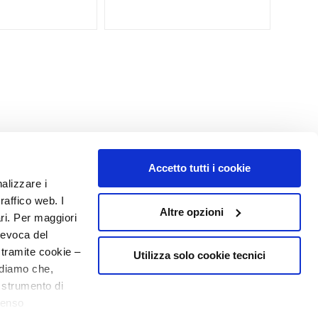
Accetto tutti i cookie
nalizzare i
raffico web. I
Altre opzioni
ari. Per maggiori
revoca del
 tramite cookie –
Utilizza solo cookie tecnici
rdiamo che,
o strumento di
senso