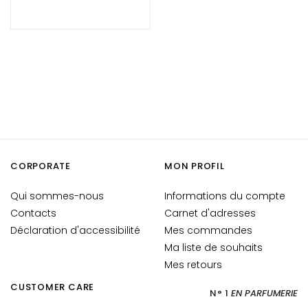
i
a
n
t
s
S
é
r
u
m
CORPORATE
MON PROFIL
s
Qui sommes-nous
Informations du compte
C
Contacts
Carnet d'adresses
r
Déclaration d'accessibilité
Mes commandes
è
Ma liste de souhaits
m
Mes retours
e
s
CUSTOMER CARE
N° 1
EN PARFUMERIE
p