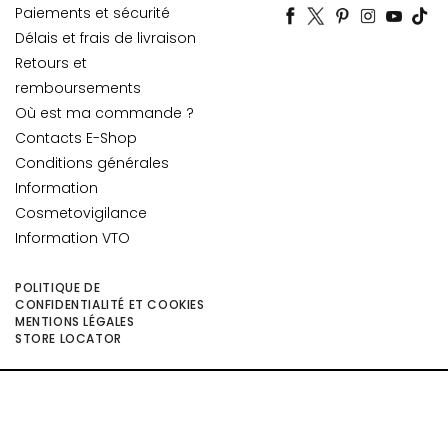
Paiements et sécurité
o
u
Délais et frais de livraison
r
Retours et
l
remboursements
e
Où est ma commande ?
v
Contacts E-Shop
i
Conditions générales
s
Information
a
Cosmetovigilance
g
Information VTO
e
C
POLITIQUE DE
o
CONFIDENTIALITÉ ET COOKIES
MENTIONS LÉGALES
n
STORE LOCATOR
t
o
u
©2026 Collistar S.p.A. con Socio Unico, via G.B. Pirelli, 19 - 20124 Milano - Italy
- Capitale Sociale euro 1.050.000,00 interamente versato - C.F. - R.I. Milano -
r
P.I. 10267000155 - R.E.A MI1361408 - Società soggetta all'attività di direzione
d