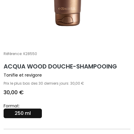
t
e
m
e
n
t
s
Référence:
K28550
s
p
ACQUA WOOD DOUCHE-SHAMPOOING
é
c
Tonifie et revigore
i
Prix le plus bas des 30 derniers jours: 30,00 €
f
30,00 €
i
q
Format:
u
250 ml
e
s