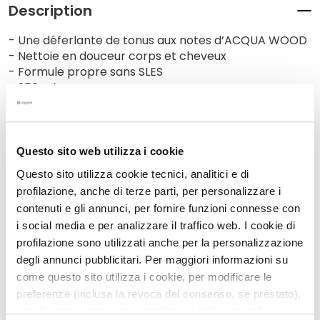
N
Description
e
t
- Une déferlante de tonus aux notes d’ACQUA WOOD
t
- Nettoie en douceur corps et cheveux
o
- Formule propre sans SLES
y
- 250 ml
a
n
Détails
t
s
Questo sito web utilizza i cookie
e
Un conseil supplémentaire
Questo sito utilizza cookie tecnici, analitici e di
t
profilazione, anche di terze parti, per personalizzare i
d
contenuti e gli annunci, per fornire funzioni connesse con
e
Mode d'emploi
i social media e per analizzare il traffico web. I cookie di
m
profilazione sono utilizzati anche per la personalizzazione
a
degli annunci pubblicitari. Per maggiori informazioni su
Informations de sécurité
q
come questo sito utilizza i cookie, per modificare le
u
preferenze (inclusa la revoca del consenso, se prestato),
i
nonché per sapere come trattiamo i dati personali –
l