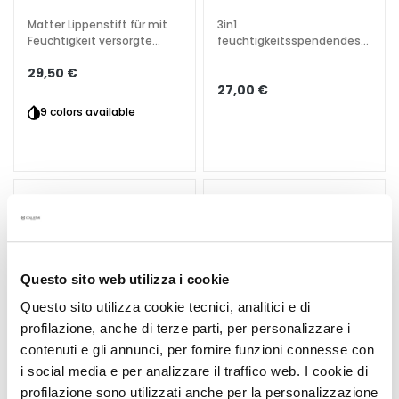
g
Matter Lippenstift für mit
3in1
e
Feuchtigkeit versorgte
feuchtigkeitsspendendes
Lippen mit lang
Produkt
A
29,50 €
anhaltendem, mattem
u
27,00 €
Finish
g
9 colors available
e
n
-
u
n
d
L
i
Questo sito web utilizza i cookie
p
p
Questo sito utilizza cookie tecnici, analitici e di
e
profilazione, anche di terze parti, per personalizzare i
n
contenuti e gli annunci, per fornire funzioni connesse con
p
i social media e per analizzare il traffico web. I cookie di
f
profilazione sono utilizzati anche per la personalizzazione