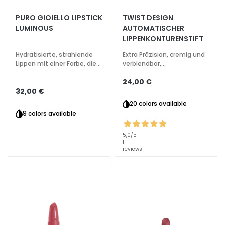
e
PURO GIOIELLO LIPSTICK
TWIST DESIGN
z
LUMINOUS
AUTOMATISCHER
i
LIPPENKONTURENSTIFT
a
l
Hydratisierte, strahlende
Extra Präzision, cremig und
Lippen mit einer Farbe, die
verblendbar,
b
von Auftrag zu Auftrag
langanhaltend, wasserfest
e
24,00 €
intensiver wird
h
32,00 €
a
20 colors available
n
9 colors available
d
l
5,0
/5
1
u
reviews
n
g
e
n
G
e