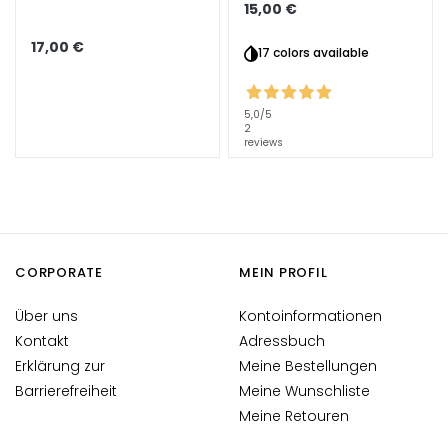
15,00 €
Fixierung
Finish
A
u
17,00 €
17 colors available
s
s
t
5,0
/5
r
2
reviews
a
h
l
u
n
g
CORPORATE
MEIN PROFIL
A
Über uns
Kontoinformationen
c
Kontakt
Adressbuch
i
Erklärung zur
Meine Bestellungen
d
Barrierefreiheit
Meine Wunschliste
o
Meine Retouren
i
a