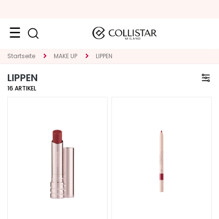
Neuheiten
Startseite
MAKE UP
LIPPEN
LIPPEN
Gesicht
16
ARTIKEL
K
A
T
E
G
O
R
I
E
S
p