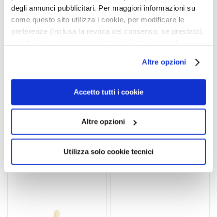
l
degli annunci pubblicitari. Per maggiori informazioni su
e
NOT GRANITA SCRUB
UNICO LIPPENSTIFT
come questo sito utilizza i cookie, per modificare le
g
preferenze (inclusa la revoca del consenso, se prestato),
e
nonché per sapere come trattiamo i dati personali –
Exfoliert und spendet der
Intensive Farbe - perfekter
anche raccolti tramite cookie – può consultare
B
Altre opzioni
Haut Feuchtigkeit
Halt
l’informativa cookie completa e l’informativa privacy
E
disponibili
qui
. Le ricordiamo che, qualora clicchi su
D
29,00 €
“Utilizza solo i cookie necessari”, non sarà installato
A
Accetto tutti i cookie
27,00 €
alcun cookie o altro strumento di tracciamento diverso da
R
20 colors available
F
quelli tecnici. Cliccando su “Accetto tutti i cookie”,
Altre opzioni
presterà il consenso all’installazione di tutti i cookie
G
4,9
/5
utilizzati dal sito. Cliccando su “Altre opzioni”, potrà
9
o
reviews
scegliere, in modo più granulare, quali cookie
Utilizza solo cookie tecnici
c
autorizzare.
c
e
M
a
g