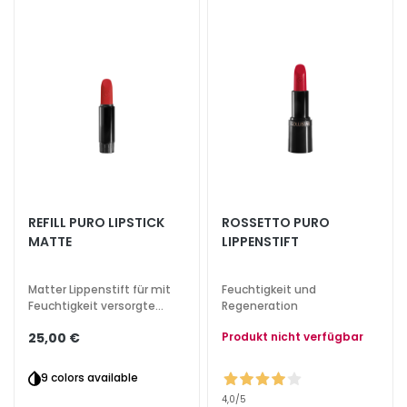
h
t
s
p
f
l
e
g
e
F
REFILL PURO LIPSTICK
ROSSETTO PURO
e
MATTE
LIPPENSTIFT
u
c
Matter Lippenstift für mit
Feuchtigkeit und
h
Feuchtigkeit versorgte
Regeneration
t
Lippen mit lang
i
Produkt nicht verfügbar
25,00 €
anhaltendem, mattem
Finish
g
9 colors available
k
e
4,0
/5