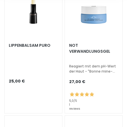
i
c
h
e
A
n
LIPPENBALSAM PURO
NOT
t
VERWANDLUNGSGEL
i
-
A
Reagiert mit dem pH-Wert
g
der Haut - "Bonne mine-
Effekt"
i
25,00 €
27,00 €
n
g
G
5,0
/5
e
1
reviews
s
i
c