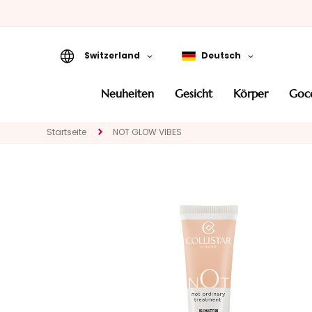
Switzerland
Deutsch
Neuheiten
neuheiten
gesicht
körper
go
Gesicht
KATEGORIE
Startseite
NOT GLOW VIBES
Spezialbehandlungen
Gesichtsreinigung
Peeling und Masken
Gesichtsserum
Gesichtspflege
Augen- und
Lippenpflege
BEDARF