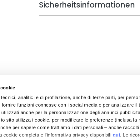
Sicherheitsinformationen
 cookie
tecnici, analitici e di profilazione, anche di terze parti, per perso
r fornire funzioni connesse con i social media e per analizzare il t
CARE
MEIN PROFIL
 utilizzati anche per la personalizzazione degli annunci pubblicit
 Sicherheit
Kontoinformationen
 sito utilizza i cookie, per modificare le preferenze (inclusa la 
en und -kosten
Adressbuch
nché per sapere come trattiamo i dati personali – anche raccolti
a cookie completa e l’informativa privacy disponibili
qui
. Le rico
nd Erstattung
Meine Bestellungen