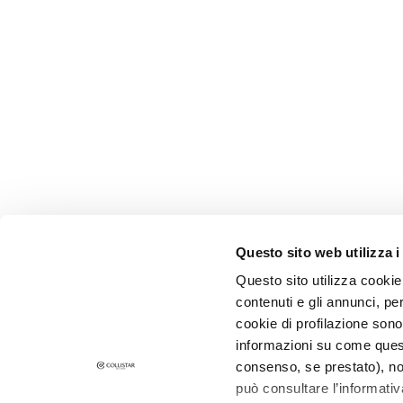
Pigmentflecken
Empfindliche Haut
Falten
Verlust von Elastizität
und Spannkraft
LINIEN
Gocce Magiche
Attivi Puri
Idro-attiva
Questo sito web utilizza i
Rigenera
Questo sito utilizza cookie 
Lift HD+
contenuti e gli annunci, pe
CORPORATE
CUSTOMER 
cookie di profilazione sono
Futura
Über uns
Zahlung und
informazioni su come questo
Unica
Kontakt
Versandzeit
consenso, se prestato), no
NOT
può consultare l’informativ
Erklärung zur Barrierefreiheit
Rückgabe u