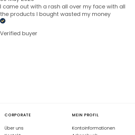
t
I came out with a rash all over my face with all
s
the products I bought wasted my money
s
e
r
Verified buyer
u
m
G
e
s
i
c
h
t
s
p
CORPORATE
MEIN PROFIL
f
l
Über uns
Kontoinformationen
e