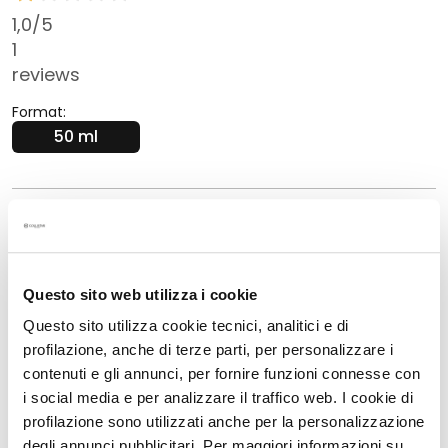
s
1,0
/5
i
1
c
reviews
h
t
Format:
s
50 ml
r
e
i
Beschreibung
n
i
Straffende und festigende Wirkung
g
Mit einem Handgriff verleiht es einen sichtbaren
u
Questo sito web utilizza i cookie
Lifting-Effekt
n
Questo sito utilizza cookie tecnici, analitici e di
g
Reichhaltige und schmelzende Textur
profilazione, anche di terze parti, per personalizzare i
Ohne: Silikone, Inhaltsstoffe tierischen Ursprungs
contenuti e gli annunci, per fornire funzioni connesse con
P
i social media e per analizzare il traffico web. I cookie di
Dermatologisch getestet
e
profilazione sono utilizzati anche per la personalizzazione
e
degli annunci pubblicitari. Per maggiori informazioni su