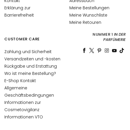
Kontakt
Adressbuch
g
Erklärung zur
Meine Bestellungen
e
Barrierefreiheit
Meine Wunschliste
A
Meine Retouren
u
g
NUMMER 1
IN DER
CUSTOMER CARE
PARFÜMERIE
e
n
Zahlung und Sicherheit
-
Versandzeiten und -kosten
u
Rückgabe und Erstattung
n
Wo ist meine Bestellung?
d
L
E-Shop Kontakt
i
Allgemeine
p
Geschäftsbedingungen
p
Informationen zur
e
Cosmetovigilanz
n
Informationen VTO
p
f