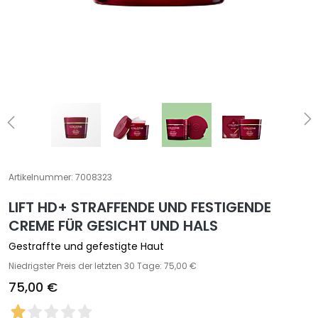
e
z
i
a
l
b
e
h
a
n
d
Artikelnummer:
7008323
l
LIFT HD+ STRAFFENDE UND FESTIGENDE
u
n
CREME FÜR GESICHT UND HALS
g
Gestraffte und gefestigte Haut
e
Niedrigster Preis der letzten 30 Tage: 75,00 €
n
75,00 €
G
e