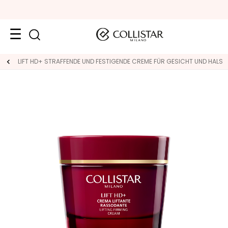
Neuheiten
LIFT HD+ STRAFFENDE UND FESTIGENDE CREME FÜR GESICHT UND HALS
Gesicht
K
A
T
E
G
O
R
I
E
S
p