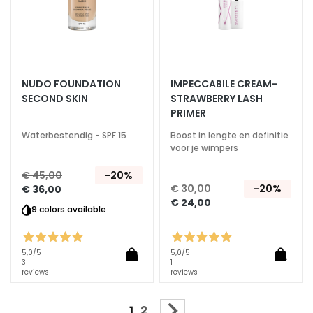
j
e
s
b
e
h
NUDO FOUNDATION
IMPECCABILE CREAM-
a
SECOND SKIN
STRAWBERRY LASH
n
PRIMER
d
Waterbestendig - SPF 15
Boost in lengte en definitie
e
voor je wimpers
l
€ 45,00
-20%
e
€ 30,00
-20%
€ 36,00
n
€ 24,00
9 colors available
D
o
f
5,0
/5
5,0
/5
3
1
f
reviews
reviews
e
e
Pagina
U lees momenteel pagina
Pagina
Pagina
Volgende
1
2