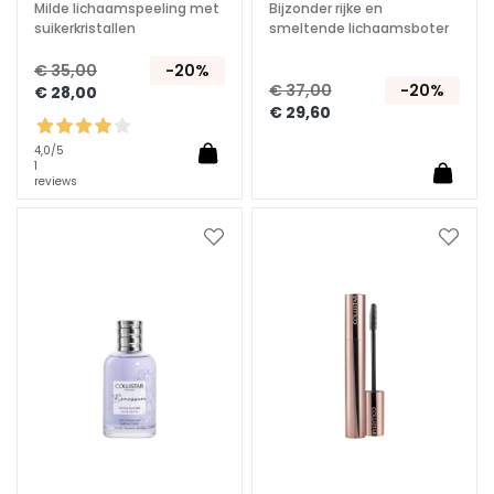
Milde lichaamspeeling met
Bijzonder rijke en
i
suikerkristallen
smeltende lichaamsboter
d
€ 35,00
-20%
G
€ 37,00
-20%
€ 28,00
e
€ 29,60
c
4,0
/5
o
1
reviews
m
b
i
Voeg
Voeg
n
toe
toe
e
aan
aan
e
verlanglijst
verlan
r
d
e
e
n
v
e