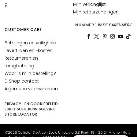
g
g
Mijn verlanglijst
e
Mijn retourzendingen
h
u
NUMMER 1
IN DE PARFUMERIE
CUSTOMER CARE
i
d
Betalingen en veiligheid
R
Levertijden en -kosten
i
Retourneren en
m
terugbetaling
p
Waar is mijn bestelling?
e
E-Shop contact
l
Algemene voorwaarden
s
V
PRIVACY- EN COOKIEBELEID
JURIDISCHE KENNISGEVING
e
STORE LOCATOR
r
l
i
©2026 Collistar S.p.A. con Socio Unico, via G.B. Pirelli, 19 - 20124 Milano - Italy