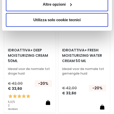
verlanglijst
verlan
Altre opzioni
d
presterà il consenso all’installazione di tutti i cookie
utilizzati dal sito. Cliccando su “Altre opzioni”, potrà
H
scegliere, in modo più granulare, quali cookie
Utilizza solo cookie tecnici
y
autorizzare.
a
l
u
r
o
IDROATTIVA+ DEEP
IDROATTIVA+ FRESH
n
MOISTURIZING CREAM
MOISTURIZING WATER
50ML
CREAM 50 ML
z
u
Ideaal voor de normale tot
Ideaal voor de normale tot
u
droge huid
gemengde huid
r
€ 42,00
-20%
€ 42,00
-20%
P
€ 33,60
€ 33,60
r
o
5,0
/5
t
2
reviews
e