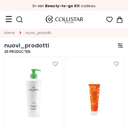
En een
Beauty-to-go Kit
cadeau
Wi
Travel
Home
nuovi_prodotti
Size
nuovi_prodotti
Nieuw
25
PRODUCTEN
GEZICHT
Voeg
Voeg
toe
toe
C
aan
aan
A
verlanglijst
verlan
T
E
G
O
R
I
A