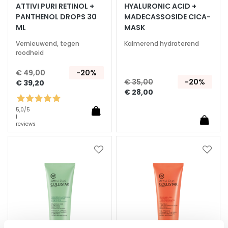
ATTIVI PURI RETINOL +
HYALURONIC ACID +
A
PANTHENOL DROPS 30
MADECASSOSIDE CICA-
n
ML
MASK
t
Vernieuwend, tegen
Kalmerend hydraterend
i
roodheid
-
a
€ 49,00
-20%
g
€ 35,00
-20%
€ 39,20
e
€ 28,00
H
5,0
/5
1
y
reviews
d
r
Voeg
Voeg
a
toe
toe
t
aan
aan
e
verlanglijst
verlan
r
e
n