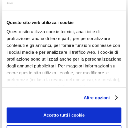
d
L
i
Questo sito web utilizza i cookie
f
SALICYLIC ACID + ZINC
VITAMIN C +
t
Questo sito utilizza cookie tecnici, analitici e di
PCA CLAY MASK
PLYHYDROXY ACID GEL-
e
profilazione, anche di terze parti, per personalizzare i
MASK
n
contenuti e gli annunci, per fornire funzioni connesse con
d
Zuivert en vermindert
Exfoliërend verhelderend
i social media e per analizzare il traffico web. I cookie di
poriën
profilazione sono utilizzati anche per la personalizzazione
V
degli annunci pubblicitari. Per maggiori informazioni su
€ 35,00
-20%
e
€ 35,00
-20%
€ 28,00
come questo sito utilizza i cookie, per modificare le
r
€ 28,00
preferenze (inclusa la revoca del consenso, se prestato),
h
nonché per sapere come trattiamo i dati personali –
e
3,0
/5
1
anche raccolti tramite cookie – può consultare
l
reviews
Altre opzioni
d
l’informativa cookie completa e l’informativa privacy
e
disponibili
qui
. Le ricordiamo che, qualora clicchi su
Voeg
Voeg
r
“Utilizza solo i cookie necessari”, non sarà installato
Accetto tutti i cookie
toe
toe
e
alcun cookie o altro strumento di tracciamento diverso da
aan
aan
n
quelli tecnici. Cliccando su “Accetto tutti i cookie”,