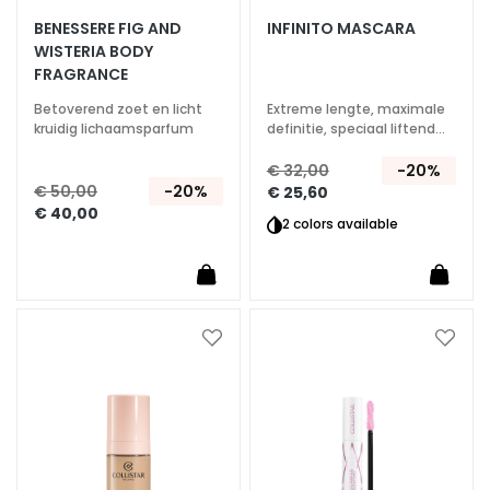
t
BENESSERE FIG AND
INFINITO MASCARA
t
WISTERIA BODY
e
FRAGRANCE
h
Betoverend zoet en licht
Extreme lengte, maximale
u
kruidig lichaamsparfum
definitie, speciaal liftend
i
effect
€ 32,00
-20%
d
€ 50,00
-20%
€ 25,60
P
€ 40,00
2 colors available
i
g
m
e
n
Voeg
Voeg
t
toe
toe
v
aan
aan
verlanglijst
verlan
l
e
k