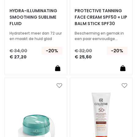
S
HYDRA-ILLUMINATING
PROTECTIVE TANNING
SMOOTHING SUBLIME
FACE CREAM SPF50 + LIP
p
FLUID
BALM STICK SPF30
e
c
Hydrateert meer dan 72 uur
Bescherming en gemak in
i
en maakt de huid glad
een paar eenvoudige
stappen
a
€ 34,00
-20%
€ 32,00
-20%
l
€ 27,20
€ 25,60
e
b
e
h
a
Voeg
Voeg
toe
toe
n
aan
aan
d
verlanglijst
verlan
e
l
i
n