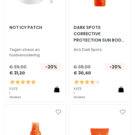
g
e
n
G
NOT ICY PATCH
DARK SPOTS
e
CORRECTIVE
z
PROTECTION SUN BODY
i
CREAM SPF50+
Tegen stress en
Anti Dark Spots
c
huidveroudering
h
t
€ 39,00
-20%
€ 38,00
-20%
€ 31,20
€ 30,40
s
r
e
5,0
/5
4,0
/5
1
1
i
reviews
reviews
n
i
Voeg
Voeg
g
toe
toe
e
aan
aan
r
verlanglijst
verlan