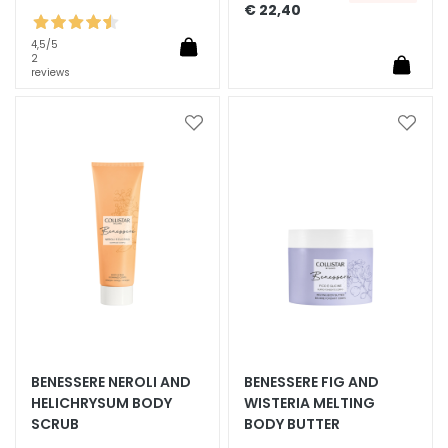
€ 22,40
S
O
4,5
/5
L
2
reviews
U
Z
I
Voeg
Voeg
O
toe
toe
aan
aan
N
verlanglijst
verlan
I
P
E
R
D
r
o
g
BENESSERE NEROLI AND
BENESSERE FIG AND
e
HELICHRYSUM BODY
WISTERIA MELTING
h
SCRUB
BODY BUTTER
u