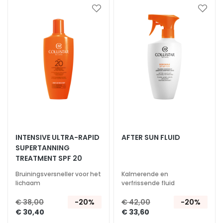
n
Voeg
Voeg
toe
toe
S
aan
aan
e
verlanglijst
verlan
r
u
m
s
G
e
z
i
INTENSIVE ULTRA-RAPID
AFTER SUN FLUID
c
SUPERTANNING
h
TREATMENT SPF 20
t
Bruiningsversneller voor het
Kalmerende en
s
lichaam
verfrissende fluid
c
r
€ 38,00
-20%
€ 42,00
-20%
€ 30,40
€ 33,60
é