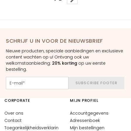
n
o
n
e
f
f
SCHRIJF U IN VOOR DE NIEUWSBRIEF
e
n
Nieuwe producten, speciale aanbiedingen en exclusieve
h
content wachten op u! Ontvang ook uw
u
welkomstaanbieding:
20% korting
op uw eerste
i
bestelling.
d
SUBSCRIBE FOOTER
G
e
v
CORPORATE
MIJN PROFIEL
o
e
Over ons
Accountgegevens
l
Contact
Adressenboek
i
Toegankelijkheidsverklarin
Mijn bestellingen