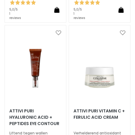
m
e
5,0
/5
5,0
/5
1
1
s
reviews
reviews
O
o
Voeg
Voeg
g
toe
toe
-
aan
aan
verlanglijst
verlan
e
n
l
i
p
c
o
n
t
ATTIVI PURI
ATTIVI PURI VITAMIN C +
o
HYALURONIC ACID +
FERULIC ACID CREAM
u
PEPTIDES EYE CONTOUR
r
Liftend tegen wallen
Verhelderend antioxidant