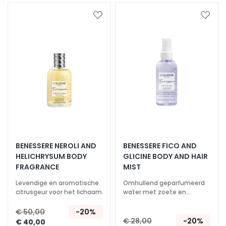
z
i
Voeg
Voeg
toe
toe
o
aan
aan
n
verlanglijst
verlan
e
U
V
v
i
s
o
R
BENESSERE NEROLI AND
BENESSERE FICO AND
e
HELICHRYSUM BODY
GLICINE BODY AND HAIR
t
FRAGRANCE
MIST
i
Levendige en aromatische
Omhullend geparfumeerd
n
citrusgeur voor het lichaam
water met zoete en
o
kruidige tonen
€ 50,00
-20%
l
€ 28,00
-20%
€ 40,00