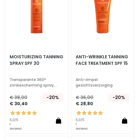
s
M
a
s
k
e
r
s
MOISTURIZING TANNING
ANTI-WRINKLE TANNING
e
SPRAY SPF 30
FACE TREATMENT SPF 15
n
e
Transparante 360°
Anti-rimpel
x
zonbescherming spray,
gezichtsverzorging
waterresistent
f
€ 38,00
-20%
€ 36,00
-20%
o
€ 30,40
€ 28,80
l
i
ë
5,0
/5
5,0
/5
1
1
r
reviews
reviews
e