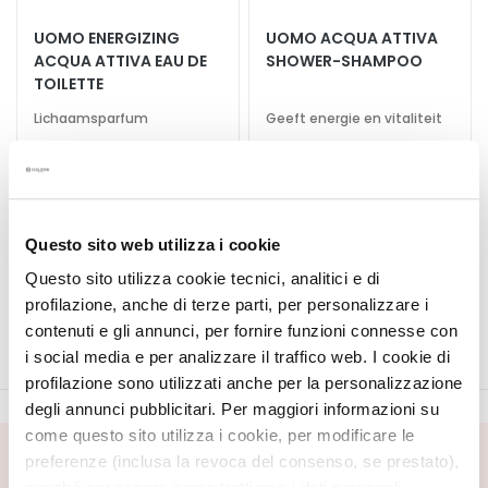
A
UOMO ENERGIZING
UOMO ACQUA ATTIVA
S
ACQUA ATTIVA EAU DE
SHOWER-SHAMPOO
p
TOILETTE
e
c
Lichaamsparfum
Geeft energie en vitaliteit
i
a
€ 59,00
-20%
l
€ 30,00
-20%
€ 47,20
e
€ 24,00
b
Questo sito web utilizza i cookie
5,0
/5
e
1
Questo sito utilizza cookie tecnici, analitici e di
h
reviews
profilazione, anche di terze parti, per personalizzare i
a
contenuti e gli annunci, per fornire funzioni connesse con
n
i social media e per analizzare il traffico web. I cookie di
d
profilazione sono utilizzati anche per la personalizzazione
e
degli annunci pubblicitari. Per maggiori informazioni su
l
come questo sito utilizza i cookie, per modificare le
i
preferenze (inclusa la revoca del consenso, se prestato),
SCHRIJF U IN VOOR DE NIEUWSBRIEF
n
nonché per sapere come trattiamo i dati personali –