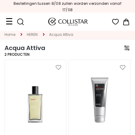
Bestellingen tussen 8/08 zullen worden verzonden vanaf
17/08
Wi
Home
HEREN
Acqua Attiva
Travel
Size
Acqua Attiva
2
PRODUCTEN
Nieuw
GEZICHT
Voeg
Voeg
toe
toe
C
aan
aan
A
verlanglijst
verlan
T
E
G
O
R
I