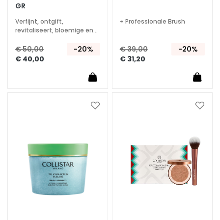
GR
d
Verfijnt, ontgift,
+ Professionale Brush
H
revitaliseert, bloemige en
y
fruitige geur
€ 50,00
-20%
€ 39,00
-20%
a
€ 40,00
€ 31,20
l
u
r
o
n
Voeg
Voeg
z
toe
toe
aan
aan
u
verlanglijst
verlan
u
r
P
r
o
t
e