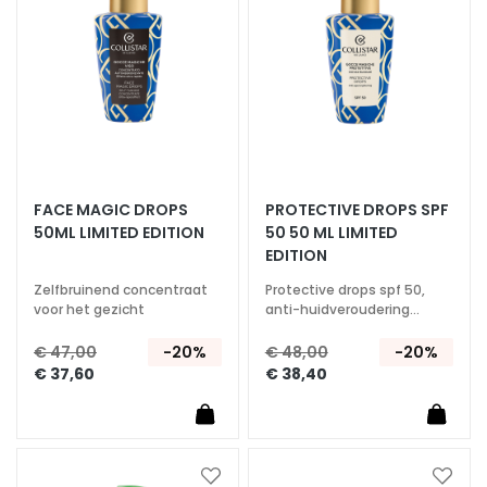
verlanglijst
verlan
n
S
e
r
u
m
s
FACE MAGIC DROPS
PROTECTIVE DROPS SPF
G
50ML LIMITED EDITION
50 50 ML LIMITED
e
EDITION
z
i
Zelfbruinend concentraat
Protective drops spf 50,
voor het gezicht
anti-huidveroudering
c
verhelderend
h
€ 47,00
-20%
€ 48,00
-20%
t
€ 37,60
€ 38,40
s
c
r
é
Voeg
Voeg