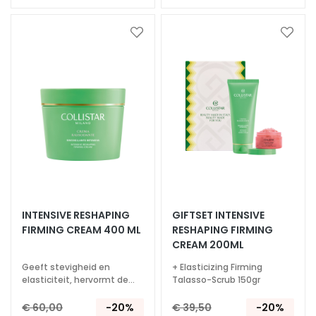
E
S
Voeg
Voeg
I
toe
toe
G
aan
aan
E
verlanglijst
verlan
N
Z
A
M
a
g
i
INTENSIVE RESHAPING
GIFTSET INTENSIVE
c
FIRMING CREAM 400 ML
RESHAPING FIRMING
d
CREAM 200ML
r
Geeft stevigheid en
+ Elasticizing Firming
o
elasticiteit, hervormt de
Talasso-Scrub 150gr
p
contouren
s
€ 60,00
-20%
€ 39,50
-20%