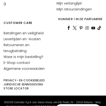
n
g
Mijn verlanglijst
o
Mijn retourzendingen
n
e
NUMMER 1
IN DE PARFUMERIE
f
CUSTOMER CARE
f
Betalingen en veiligheid
e
n
Levertijden en -kosten
h
Retourneren en
u
terugbetaling
i
Waar is mijn bestelling?
d
E-Shop contact
Algemene voorwaarden
G
e
v
PRIVACY- EN COOKIEBELEID
JURIDISCHE KENNISGEVING
o
STORE LOCATOR
e
l
i
©2026 Collistar S.p.A. con Socio Unico, via G.B. Pirelli, 19 - 20124 Milano - Italy