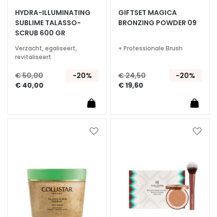
z
HYDRA-ILLUMINATING
GIFTSET MAGICA
i
SUBLIME TALASSO-
BRONZING POWDER 09
o
SCRUB 600 GR
n
Verzacht, egaliseert,
+ Professionale Brush
e
revitaliseert
U
V
€ 50,00
-20%
€ 24,50
-20%
v
€ 40,00
€ 19,60
i
s
o
Voeg
Voeg
R
toe
toe
e
aan
aan
t
verlanglijst
verlan
i
n
o
l