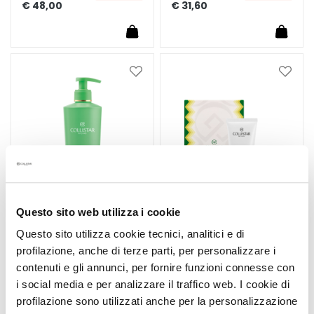
€ 48,00
€ 31,60
A
n
t
i
-
Voeg
Voeg
toe
toe
a
aan
aan
g
verlanglijst
verlan
e
H
y
d
r
Questo sito web utilizza i cookie
a
t
Questo sito utilizza cookie tecnici, analitici e di
e
profilazione, anche di terze parti, per personalizzare i
ANTICELLULITE EVEN
GIFTSET DEEP
r
FINISH CRYO-GEL 400
MOISTURIZING FLUID
contenuti e gli annunci, per fornire funzioni connesse con
e
ML
200 ML
i social media e per analizzare il traffico web. I cookie di
n
profilazione sono utilizzati anche per la personalizzazione
Actieve verkoelende
+ Hydra-Illuminating