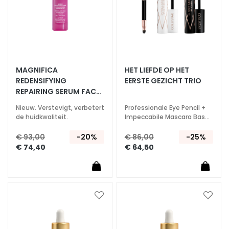
s
M
a
s
k
e
MAGNIFICA
HET LIEFDE OP HET
r
REDENSIFYING
EERSTE GEZICHT TRIO
REPAIRING SERUM FACE
s
AND NECK
e
Nieuw. Verstevigt, verbetert
Professionale Eye Pencil +
n
de huidkwaliteit.
Impeccabile Mascara Base
+ Impeccabile Mascara
e
€ 93,00
-20%
€ 86,00
-25%
x
€ 74,40
€ 64,50
f
o
l
i
ë
Voeg
Voeg
r
toe
toe
aan
aan
e