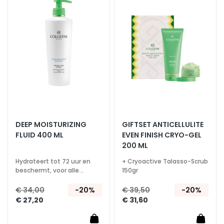
m
toe
toe
e
aan
aan
s
verlanglijst
verlan
O
o
g
-
e
n
l
i
DEEP MOISTURIZING
GIFTSET ANTICELLULITE
FLUID 400 ML
EVEN FINISH CRYO-GEL
p
200 ML
c
o
Hydrateert tot 72 uur en
+ Cryoactive Talasso-Scrub
n
beschermt, voor alle
150gr
huidtypes
t
€ 34,00
-20%
€ 39,50
-20%
o
€ 27,20
€ 31,60
u
r