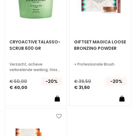
i
d
G
e
c
CRYOACTIVE TALASSO-
GIFTSET MAGICA LOOSE
o
SCRUB 600 GR
BRONZING POWDER
m
b
Verzacht, actieve
+ Professionale Brush
i
verkoelende werking; frisse
n
en energieke geur
e
€ 50,00
-20%
€ 39,50
-20%
e
€ 40,00
€ 31,60
r
d
e
e
Voeg
n
toe
v
aan
e