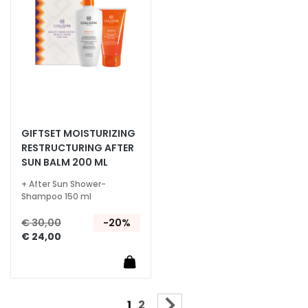
verlanglijst
t
t
e
h
u
i
d
GIFTSET MOISTURIZING
P
RESTRUCTURING AFTER
i
SUN BALM 200 ML
g
m
+ After Sun Shower-
e
Shampoo 150 ml
n
€ 30,00
-20%
t
€ 24,00
v
l
e
k
Pagina
U lees momenteel pagina
Pagina
Pagina
Volgende
1
2