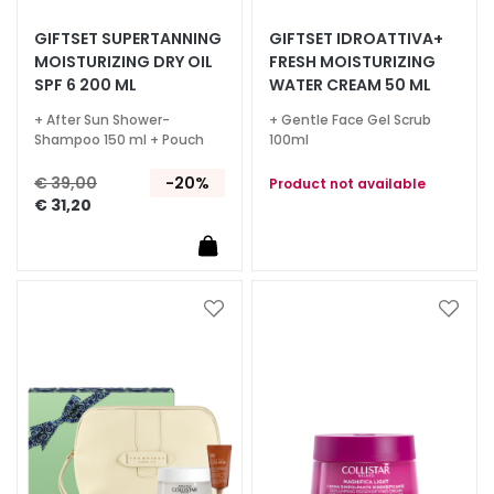
S
GIFTSET SUPERTANNING
GIFTSET IDROATTIVA+
MOISTURIZING DRY OIL
FRESH MOISTURIZING
p
SPF 6 200 ML
WATER CREAM 50 ML
e
c
+ After Sun Shower-
+ Gentle Face Gel Scrub
i
Shampoo 150 ml + Pouch
100ml
a
€ 39,00
-20%
Product not available
l
€ 31,20
e
b
e
h
a
Voeg
Voeg
toe
toe
n
aan
aan
d
verlanglijst
verlan
e
l
i
n