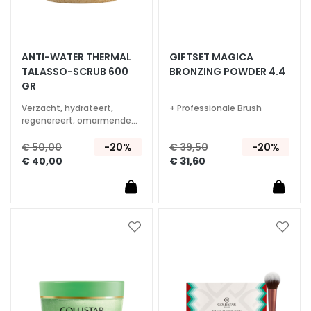
S
O
L
U
ANTI-WATER THERMAL
GIFTSET MAGICA
Z
TALASSO-SCRUB 600
BRONZING POWDER 4.4
GR
I
O
Verzacht, hydrateert,
+ Professionale Brush
N
regenereert; omarmende
aromatische geur
I
€ 50,00
-20%
€ 39,50
-20%
P
€ 40,00
€ 31,60
E
R
D
r
Voeg
Voeg
o
toe
toe
g
aan
aan
e
verlanglijst
verlan
h
u