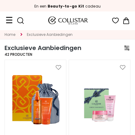
En een
Beauty-to-go Kit
cadeau
Wi
Travel
Home
Exclusieve Aanbiedingen
Size
Exclusieve Aanbiedingen
Nieuw
42
PRODUCTEN
GEZICHT
Voeg
Voeg
toe
toe
C
aan
aan
A
verlanglijst
verlan
T
E
G
O
R
I
A