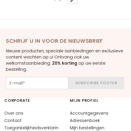
j
e
s
b
e
h
SCHRIJF U IN VOOR DE NIEUWSBRIEF
a
n
Nieuwe producten, speciale aanbiedingen en exclusieve
d
content wachten op u! Ontvang ook uw
e
welkomstaanbieding:
20% korting
op uw eerste
l
bestelling.
e
n
SUBSCRIBE FOOTER
D
o
CORPORATE
MIJN PROFIEL
f
f
Over ons
Accountgegevens
e
Contact
Adressenboek
e
Toegankelijkheidsverklarin
Mijn bestellingen