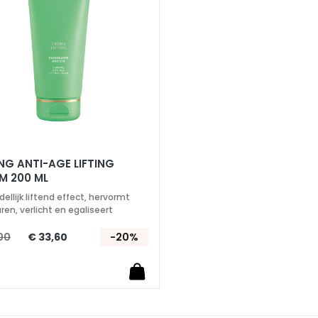
verlanglijst
E LIFTING
M 200 ML
llijk liftend effect, hervormt
en, verlicht en egaliseert
00
€ 33,60
-20%