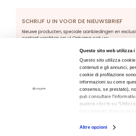
Unica
NOT
SCHRIJF U IN VOOR DE NIEUWSBRIEF
LICHAAM
CATEGORIA
Nieuwe producten, speciale aanbiedingen en exclus
Crémes en Oliën
content wachten op u! Ontvang ook uw
welkomstaanbieding:
20% korting
op uw eerste
Bad en Douche
bestelling.
Questo sito web utilizza i
Exfoliëren/scrubben
Questo sito utilizza cookie 
SUBSCRIBE F
Deodorant
contenuti e gli annunci, pe
cookie di profilazione sono
Zelfbruiners
informazioni su come questo
superserum
consenso, se prestato), no
ESIGENZA
può consultare l’informativ
Zelfbruiners
qualora clicchi su “Utilizz
tracciamento diverso da que
Glass Skin
©2026 Collistar S.p.A. con Socio Unico, via G.B. Pirelli, 19 - 20124 Mil
all’installazione di tutti i 
Hydratatie en
granulare, quali cookie aut
Altre opzioni
Comfort