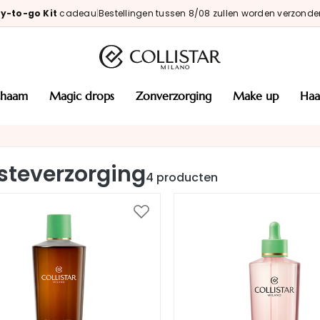
y-to-go Kit
cadeau
|
Bestellingen tussen 8/08 zullen worden verzonde
ichaam
magic drops
zonverzorging
make up
haa
steverzorging
4
producten
Voeg
toe
aan
verlanglijst