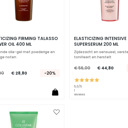
G FIRMING TALASSO
ELASTICIZING INTENSIVE
ER OIL 400 ML
SUPERSERUM 200 ML
ende olie-gel met poederige en
Zijdezacht en sensueel, verste
ge noten
tonifieert en herstelt
€ 56,00
€ 44,80
00
€ 28,80
-20%
5,0
/5
1
reviews
Voeg
toe
aan