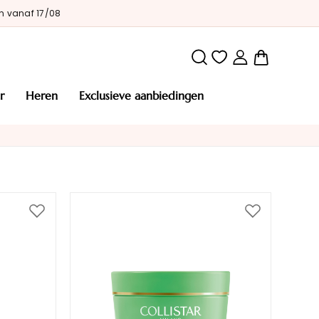
n vanaf 17/08
Winkelw
r
heren
exclusieve aanbiedingen
Voeg
Voeg
toe
toe
aan
aan
verlanglijst
verlanglijst