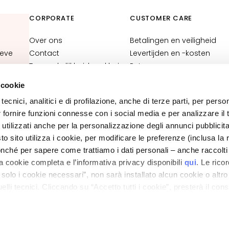
CORPORATE
CUSTOMER CARE
Over ons
Betalingen en veiligheid
ieve
Contact
Levertijden en -kosten
Toegankelijkheidsverklaring
Retourneren en
terugbetaling
 cookie
Waar is mijn bestelling?
tecnici, analitici e di profilazione, anche di terze parti, per perso
E-Shop contact
OOTER
r fornire funzioni connesse con i social media e per analizzare il t
Algemene voorwaarden
 utilizzati anche per la personalizzazione degli annunci pubblicit
 sito utilizza i cookie, per modificare le preferenze (inclusa la 
PRIVACY- EN COOKIEBELEID
nché per sapere come trattiamo i dati personali – anche raccolti
JURIDISCHE KENNISGEVING
STORE LOCATOR
a cookie completa e l’informativa privacy disponibili
qui
. Le rico
a solo i cookie necessari”, non sarà installato alcun cookie o altr
lli tecnici. Cliccando su “Accetto tutti i cookie”, presterà il con
ano - Italy - Capitale Sociale euro 1.050.000,00 interamente versato - C.F. - R.I. Milan
direzione e coordinamento di Bolton Group s.r.l.
cookie utilizzati dal sito. Cliccando su “Altre opzioni”, potrà scegli
orizzare.