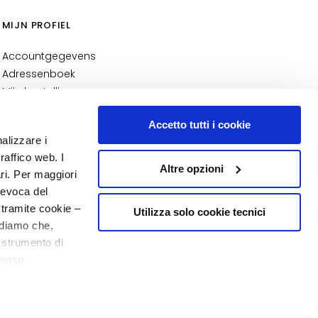
MIJN PROFIEL
Accountgegevens
Adressenboek
Mijn bestellingen
Mijn verlanglijst
Accetto tutti i cookie
Mijn retourzendingen
nalizzare i
NUMMER 1
IN DE PARFUMERIE
raffico web. I
Altre opzioni
ari. Per maggiori
revoca del
 tramite cookie –
Utilizza solo cookie tecnici
rdiamo che,
o strumento di
senso
20% welkom
o - P.I. 10267000155 - R.E.A MI1361408 - Società soggetta all'attività di
ere, in modo più