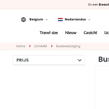
En een
Beaut
Belgium
Nederlandse
Travel Size
travel size
nieuw
gezicht
l
Nieuw
Home
LICHAAM
Busteverzorging
GEZICHT
CATEGORIA
Bu
PRIJS
Speciale
behandelingen
Gezichtsreinigers
Maskers en
exfoliëren
Serums
Gezichtscrémes