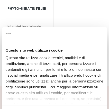
S
PHYTO-KERATIN FILLER
p
e
c
Intensief herstellende
i
verzorging vóór de
shampoo. Voor beschadigd
a
en broos haar.
€ 30,00
-20%
l
€ 24,00
e
Questo sito web utilizza i cookie
b
Questo sito utilizza cookie tecnici, analitici e di
e
profilazione, anche di terze parti, per personalizzare i
h
a
contenuti e gli annunci, per fornire funzioni connesse con
n
i social media e per analizzare il traffico web. I cookie di
d
profilazione sono utilizzati anche per la personalizzazione
e
degli annunci pubblicitari. Per maggiori informazioni su
l
come questo sito utilizza i cookie, per modificare le
SCHRIJF U IN VOOR DE NIEUWSBRIEF
i
preferenze (inclusa la revoca del consenso, se prestato),
n
Nieuwe producten, speciale aanbiedingen en exclusieve
nonché per sapere come trattiamo i dati personali –