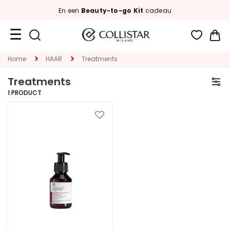
En een
Beauty-to-go Kit
cadeau
Wi
Travel
Home
HAAR
Treatments
Size
Treatments
Nieuw
1
PRODUCT
GEZICHT
Voeg
toe
C
aan
A
verlanglijst
T
E
G
O
R
I
A