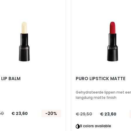
toe
aan
verlanglijst
 LIP BALM
PURO LIPSTICK MATTE
Gehydrateerde lippen met ee
langdurig matte finish
50
€ 23,60
-20%
€ 29,50
€ 23,60
9 colors available