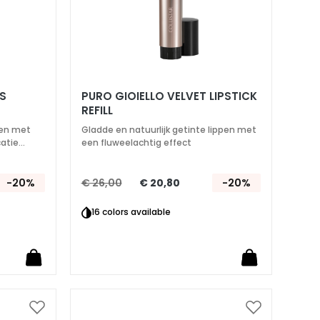
US
PURO GIOIELLO VELVET LIPSTICK
REFILL
pen met
Gladde en natuurlijk getinte lippen met
catie
een fluweelachtig effect
-20%
€ 26,00
€ 20,80
-20%
16 colors available
Voeg
Voeg