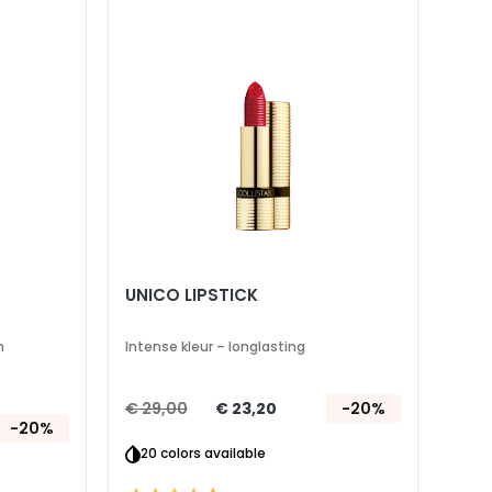
toe
toe
aan
aan
verlanglijst
verlanglijst
UNICO LIPSTICK
n
Intense kleur – longlasting
€ 29,00
€ 23,20
-20%
-20%
20 colors available