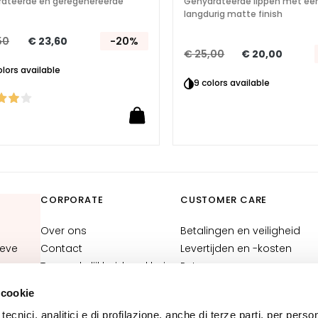
ateerde en geregenereerde
Gehydrateerde lippen met ee
langdurig matte finish
50
€ 23,60
-20%
€ 25,00
€ 20,00
olors available
9 colors available
CORPORATE
CUSTOMER CARE
Over ons
Betalingen en veiligheid
ieve
Contact
Levertijden en -kosten
Toegankelijkheidsverklaring
Retourneren en
terugbetaling
 cookie
Waar is mijn bestelling?
tecnici, analitici e di profilazione, anche di terze parti, per perso