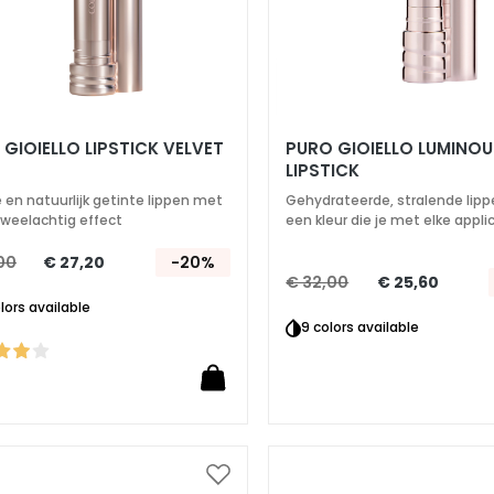
GIOIELLO LIPSTICK VELVET
PURO GIOIELLO LUMINO
LIPSTICK
 en natuurlijk getinte lippen met
Gehydrateerde, stralende lip
uweelachtig effect
een kleur die je met elke appli
moeiteloos kunt opbouwen
00
€ 27,20
-20%
€ 32,00
€ 25,60
olors available
9 colors available
Voeg