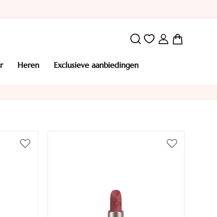
Winkelw
r
heren
exclusieve aanbiedingen
Voeg
Voeg
toe
toe
aan
aan
verlanglijst
verlanglijst