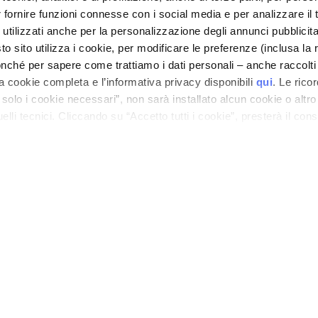
E-Shop contact
OOTER
r fornire funzioni connesse con i social media e per analizzare il t
Algemene voorwaarden
 utilizzati anche per la personalizzazione degli annunci pubblicit
 sito utilizza i cookie, per modificare le preferenze (inclusa la 
PRIVACY- EN COOKIEBELEID
nché per sapere come trattiamo i dati personali – anche raccolti
JURIDISCHE KENNISGEVING
STORE LOCATOR
a cookie completa e l’informativa privacy disponibili
qui
. Le rico
a solo i cookie necessari”, non sarà installato alcun cookie o altr
lli tecnici. Cliccando su “Accetto tutti i cookie”, presterà il con
ano - Italy - Capitale Sociale euro 1.050.000,00 interamente versato - C.F. - R.I. Milan
direzione e coordinamento di Bolton Group s.r.l.
cookie utilizzati dal sito. Cliccando su “Altre opzioni”, potrà scegli
orizzare.