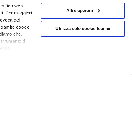
NUMMER 1
IN DE PARFUMERIE
raffico web. I
Altre opzioni
ari. Per maggiori
revoca del
 tramite cookie –
Utilizza solo cookie tecnici
rdiamo che,
o strumento di
senso
20% welkom
o - P.I. 10267000155 - R.E.A MI1361408 - Società soggetta all'attività di
ere, in modo più