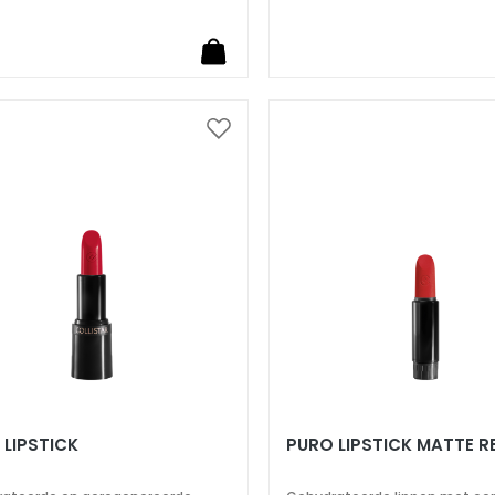
Voeg
toe
aan
verlanglijst
 LIPSTICK
PURO LIPSTICK MATTE RE