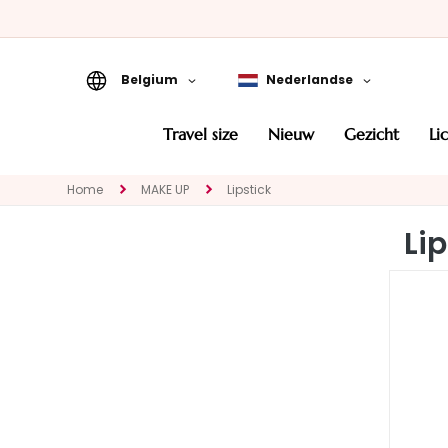
Belgium
Nederlandse
Travel Size
travel size
nieuw
gezicht
l
Nieuw
Home
MAKE UP
Lipstick
GEZICHT
CATEGORIA
Lip
Speciale
behandelingen
Gezichtsreinigers
Maskers en
exfoliëren
Serums
Gezichtscrémes