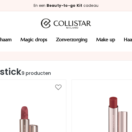
En een
Beauty-to-go Kit
cadeau
ichaam
magic drops
zonverzorging
make up
haa
stick
9
producten
Voeg
toe
aan
verlanglijst