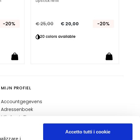
n
Lipstick refill
-20%
€ 25,00
€ 20,00
-20%
20 colors available
MIJN PROFIEL
Accountgegevens
Adressenboek
Mijn bestellingen
Mijn verlanglijst
Accetto tutti i cookie
Mijn retourzendingen
nalizzare i