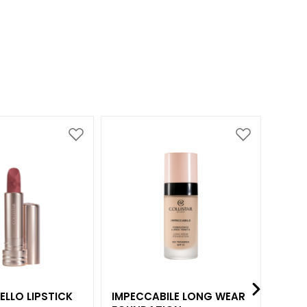
Voeg
Voeg
toe
toe
aan
aan
verlanglijst
verlanglijst
ELLO LIPSTICK
IMPECCABILE LONG WEAR
PROF