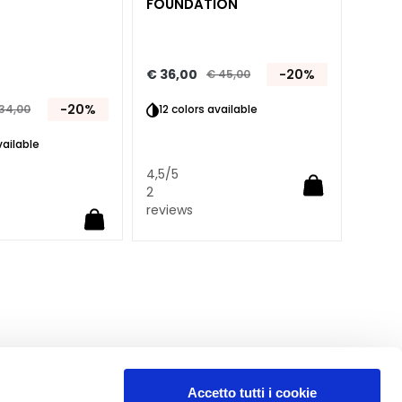
FOUNDATION
COLO
€ 36,00
-20%
€ 20
€ 45,00
-20%
34,00
12 colors available
3 co
vailable
4,5
/5
4,5
/5
2
2
reviews
revie
Accetto tutti i cookie