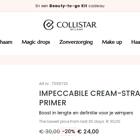
En een
Beauty-to-go Kit
cadeau
ichaam
magic drops
zonverzorging
make up
haa
Art.nr.:
7005723
IMPECCABILE CREAM-STR
PRIMER
Boost in lengte en definitie voor je wimpers
The lowest price from last 30 days: € 30,00
€ 30,00
€ 24,00
-20%