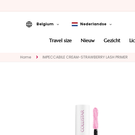
Belgium
Nederlandse
Travel Size
travel size
nieuw
gezicht
l
Nieuw
Home
IMPECCABILE CREAM-STRAWBERRY LASH PRIMER
GEZICHT
CATEGORIA
Speciale
behandelingen
Gezichtsreinigers
Maskers en
exfoliëren
Serums
Gezichtscrémes