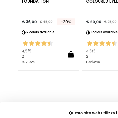
FOUNDATION
COLOURED EYE
Verstevigen
Anticellulite en
Afslanken
€ 36,00
-20%
€ 20,00
€ 45,00
€ 25,00
SOLUZIONI PER
20%
12 colors available
3 colors available
Specifieke
huidzones
Cellulitis
4,5
/5
4,5
/5
2
2
Verslapping van de
reviews
reviews
huid
Droge of
vochtarme huid
Lokale
vetophopingen
Busteverzorging
LINEE
Questo sito web utilizza i