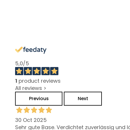
behandelen
Doffe en oneffen
huid
Gevoelige huid
Rimpels
Verlies van kleur en
stevigheid
5,0
/5
LINEE
Magic drops
1
product reviews
Attivi Puri
All reviews >
Idro-attiva
Previous
Next
Rigenera
Lift HD+
30 Oct 2025
Futura
Sehr gute Base. Verdichtet zuverlässig und l