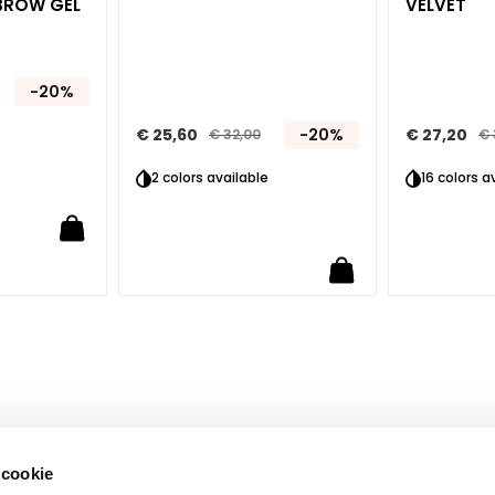
BROW GEL
VELVET
-20%
€ 25,60
-20%
€ 27,20
€ 32,00
€ 
2 colors available
16 colors a
 cookie