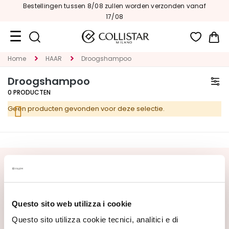
Bestellingen tussen 8/08 zullen worden verzonden vanaf
17/08
Wi
Home
HAAR
Droogshampoo
Travel
Size
Droogshampoo
0
PRODUCTEN
Nieuw
Geen producten gevonden voor deze selectie.
GEZICHT
C
A
T
SCHRIJF U IN VOOR DE NIEUWSBRIEF
E
G
Nieuwe producten, speciale aanbiedingen en exclusieve
O
content wachten op u! Ontvang ook uw
Questo sito web utilizza i cookie
R
welkomstaanbieding:
20% korting
op uw eerste
I
bestelling.
Questo sito utilizza cookie tecnici, analitici e di