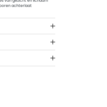
es van gezicht en lichaam
sporen achterlaat