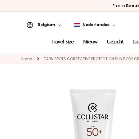
En een
Beaut
Belgium
Nederlandse
Travel Size
travel size
nieuw
gezicht
l
Nieuw
Home
DARK SPOTS CORRECTIVE PROTECTION SUN BODY C
GEZICHT
CATEGORIA
Speciale
behandelingen
Gezichtsreinigers
Maskers en
exfoliëren
Serums
Gezichtscrémes