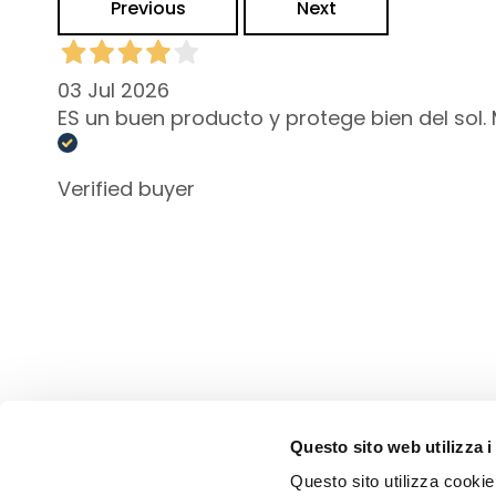
Unica
Previous
Next
NOT
LICHAAM
03 Jul 2026
CATEGORIA
ES un buen producto y protege bien del sol.
Crémes en Oliën
Bad en Douche
Verified buyer
Exfoliëren/scrubben
Deodorant
Zelfbruiners
superserum
ESIGENZA
Zelfbruiners
Glass Skin
Questo sito web utilizza i
Hydratatie en
Comfort
Questo sito utilizza cookie 