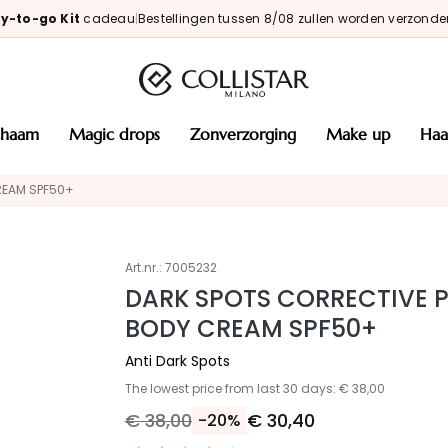
y-to-go Kit
cadeau
|
Bestellingen tussen 8/08 zullen worden verzonde
ichaam
magic drops
zonverzorging
make up
haa
REAM SPF50+
Art.nr.:
7005232
DARK SPOTS CORRECTIVE 
BODY CREAM SPF50+
Anti Dark Spots
The lowest price from last 30 days: € 38,00
€ 38,00
€ 30,40
-20%