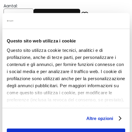
g
Aantal:
e
Aantal
n
In Winkelwagen
G
e
Beschrijving
z
Questo sito web utilizza i cookie
i
• Betoverend zoet en licht kruidig lichaamsparfum
Questo sito utilizza cookie tecnici, analitici e di
c
• Biedt vele voordelen dankzij de verzachtende en
profilazione, anche di terze parti, per personalizzare i
h
hydraterende extracten van Italiaanse witte vijg en
contenuti e gli annunci, per fornire funzioni connesse con
t
roze peper
i social media e per analizzare il traffico web. I cookie di
• Stimuleert een gevoel van harmonie en evenwicht
s
profilazione sono utilizzati anche per la personalizzazione
• Aanbrengen over het hele lichaam of alleen op hals,
r
polsen en slapen
degli annunci pubblicitari. Per maggiori informazioni su
e
come questo sito utilizza i cookie, per modificare le
i
preferenze (inclusa la revoca del consenso, se prestato),
n
Details
i
nonché per sapere come trattiamo i dati personali –
g
anche raccolti tramite cookie – può consultare
Altre opzioni
e
l’informativa cookie completa e l’informativa privacy
An extra tip
r
disponibili
qui
. Le ricordiamo che, qualora clicchi su