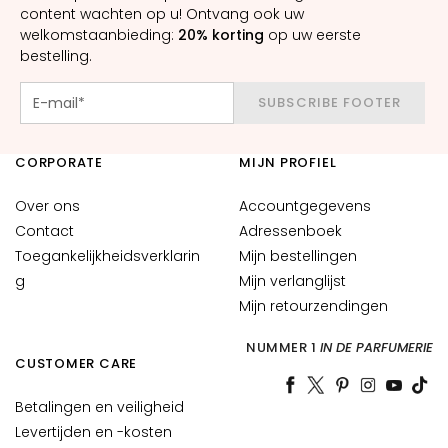
n
content wachten op u! Ontvang ook uw
welkomstaanbieding:
20% korting
op uw eerste
S
bestelling.
e
r
SUBSCRIBE FOOTER
u
m
CORPORATE
MIJN PROFIEL
s
G
Over ons
Accountgegevens
e
Contact
Adressenboek
z
Toegankelijkheidsverklarin
Mijn bestellingen
i
g
Mijn verlanglijst
c
Mijn retourzendingen
h
t
NUMMER 1
IN DE PARFUMERIE
CUSTOMER CARE
s
c
Betalingen en veiligheid
r
Levertijden en -kosten
é