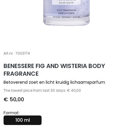
A
S
p
e
c
i
a
l
Art.nr.:
7003174
e
BENESSERE FIG AND WISTERIA BODY
b
FRAGRANCE
e
h
Betoverend zoet en licht kruidig lichaamsparfum
a
The lowest price from last 30 days: € 40,00
n
€ 50,00
d
e
Format:
l
100 ml
i
n