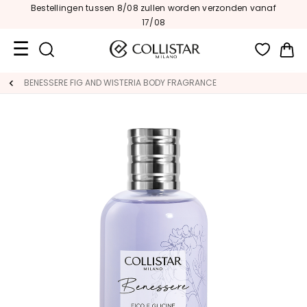
Bestellingen tussen 8/08 zullen worden verzonden vanaf
17/08
Wi
Travel
BENESSERE FIG AND WISTERIA BODY FRAGRANCE
Size
Nieuw
GEZICHT
C
A
T
E
G
O
R
I