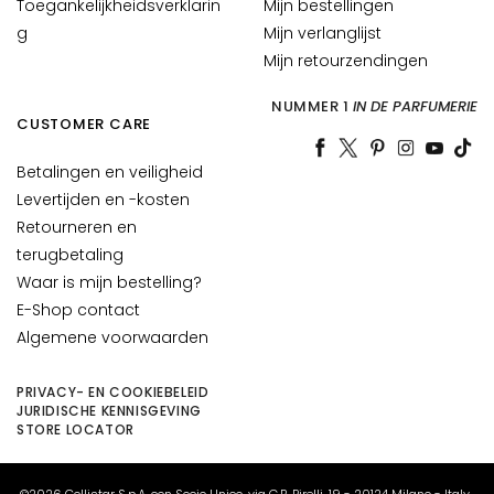
Toegankelijkheidsverklarin
Mijn bestellingen
E
g
Mijn verlanglijst
S
Mijn retourzendingen
I
G
NUMMER 1
IN DE PARFUMERIE
CUSTOMER CARE
E
N
Betalingen en veiligheid
Z
Levertijden en -kosten
A
Retourneren en
M
terugbetaling
a
Waar is mijn bestelling?
g
E-Shop contact
i
Algemene voorwaarden
c
d
PRIVACY- EN COOKIEBELEID
r
JURIDISCHE KENNISGEVING
o
STORE LOCATOR
p
s