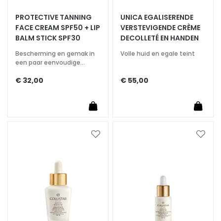
A
PROTECTIVE TANNING
UNICA EGALISERENDE
S
FACE CREAM SPF50 + LIP
VERSTEVIGENDE CRÈME
p
BALM STICK SPF30
DECOLLETÉ EN HANDEN
e
c
Bescherming en gemak in
Volle huid en egale teint
een paar eenvoudige
i
stappen
a
€ 32,00
€ 55,00
l
e
b
e
h
Voeg
Voeg
a
toe
toe
n
aan
aan
d
verlanglijst
verlan
e
l
i
n