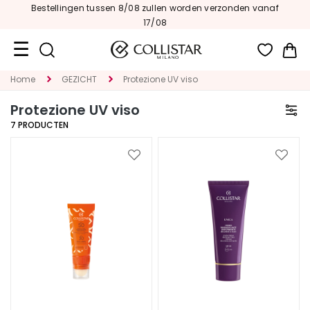
Bestellingen tussen 8/08 zullen worden verzonden vanaf
17/08
Wi
Home
GEZICHT
Protezione UV viso
Travel
Size
Protezione UV viso
7
PRODUCTEN
Nieuw
GEZICHT
Voeg
Voeg
toe
toe
C
aan
aan
A
verlanglijst
verlan
T
E
G
O
R
I