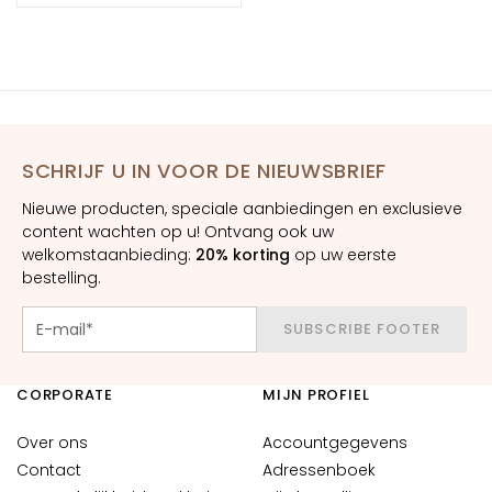
m
e
s
O
o
g
SCHRIJF U IN VOOR DE NIEUWSBRIEF
-
e
Nieuwe producten, speciale aanbiedingen en exclusieve
n
content wachten op u! Ontvang ook uw
l
welkomstaanbieding:
20% korting
op uw eerste
i
bestelling.
p
c
SUBSCRIBE FOOTER
o
n
CORPORATE
MIJN PROFIEL
t
o
Over ons
Accountgegevens
u
Contact
Adressenboek
r