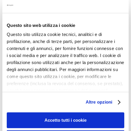
s
M
a
Questo sito web utilizza i cookie
s
k
Questo sito utilizza cookie tecnici, analitici e di
GLOBAL ANTI-AGE
ACTIVE PROTECTION
e
profilazione, anche di terze parti, per personalizzare i
PROTECTION TANNING
SUN FACE CREAM SPF
r
contenuti e gli annunci, per fornire funzioni connesse con
FACE CREAM SPF 30
50+
s
i social media e per analizzare il traffico web. I cookie di
Gezichtsverzorging, DNA
Bescherming voor de zeer
e
profilazione sono utilizzati anche per la personalizzazione
bescherming
gevoelige gezichtshuid
n
degli annunci pubblicitari. Per maggiori informazioni su
e
€ 39,00
come questo sito utilizza i cookie, per modificare le
x
€ 36,00
preferenze (inclusa la revoca del consenso, se prestato),
f
nonché per sapere come trattiamo i dati personali –
o
5,0
/5
anche raccolti tramite cookie – può consultare
2
l
Altre opzioni
reviews
l’informativa cookie completa e l’informativa privacy
i
disponibili
qui
. Le ricordiamo che, qualora clicchi su
ë
“Utilizza solo i cookie necessari”, non sarà installato
Accetto tutti i cookie
Voeg
r
alcun cookie o altro strumento di tracciamento diverso da
toe
e