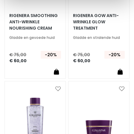
d
RIGENERA SMOOTHING
RIGENERA GOW ANTI-
H
ANTI-WRINKLE
WRINKLE GLOW
y
NOURISHING CREAM
TREATMENT
a
l
Gladde en gevoede huid
Gladde en stralende huid
u
r
€ 75,00
-20%
€ 75,00
-20%
o
€ 60,00
€ 60,00
n
z
u
u
Voeg
Voeg
r
toe
toe
aan
aan
P
verlanglijst
verlan
r
o
t
e