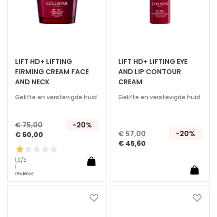
g
e
n
G
e
LIFT HD+ LIFTING
LIFT HD+ LIFTING EYE
z
FIRMING CREAM FACE
AND LIP CONTOUR
i
AND NECK
CREAM
c
h
Gelifte en verstevigde huid
Gelifte en verstevigde huid
t
s
€ 75,00
-20%
r
€ 57,00
-20%
€ 60,00
e
€ 45,60
i
1,0
/5
n
1
i
reviews
g
e
Voeg
Voeg
r
toe
toe