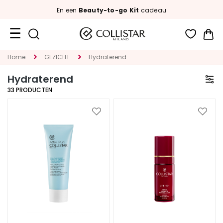
En een
Beauty-to-go Kit
cadeau
Wi
Travel
Home
GEZICHT
Hydraterend
Size
Hydraterend
Nieuw
33
PRODUCTEN
GEZICHT
Voeg
Voeg
toe
toe
C
aan
aan
A
verlanglijst
verlan
T
E
G
O
R
I
A