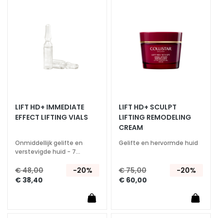
s
aan
aan
verlanglijst
verlan
M
a
s
k
e
r
s
e
LIFT HD+ IMMEDIATE
LIFT HD+ SCULPT
n
EFFECT LIFTING VIALS
LIFTING REMODELING
e
CREAM
x
f
Onmiddellijk gelifte en
Gelifte en hervormde huid
verstevigde huid - 7
o
ampullen
l
€ 48,00
-20%
€ 75,00
-20%
i
€ 38,40
€ 60,00
ë
r
e