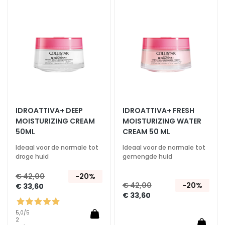
aan
aan
i
verlanglijst
verlan
d
G
e
c
o
m
b
i
IDROATTIVA+ DEEP
IDROATTIVA+ FRESH
n
MOISTURIZING CREAM
MOISTURIZING WATER
e
50ML
CREAM 50 ML
e
Ideaal voor de normale tot
Ideaal voor de normale tot
r
droge huid
gemengde huid
d
€ 42,00
-20%
e
€ 42,00
-20%
€ 33,60
e
€ 33,60
n
v
5,0
/5
2
e