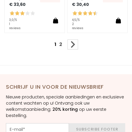
j
€ 33,60
€ 30,40
e
s
b
3,0
/5
4,5
/5
1
2
e
reviews
reviews
h
a
Pagina
U lees momenteel pagina
Pagina
Pagina
Volgende
1
2
n
d
e
l
e
n
SCHRIJF U IN VOOR DE NIEUWSBRIEF
D
Nieuwe producten, speciale aanbiedingen en exclusieve
o
content wachten op u! Ontvang ook uw
f
welkomstaanbieding:
20% korting
op uw eerste
f
bestelling.
e
e
SUBSCRIBE FOOTER