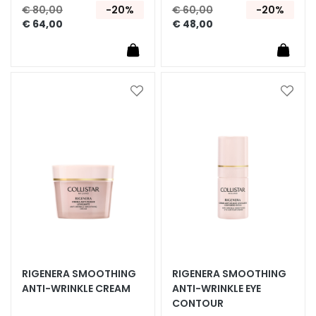
€ 80,00
-20%
€ 60,00
-20%
E
€ 64,00
€ 48,00
S
I
G
E
Voeg
Voeg
N
toe
toe
Z
aan
aan
A
verlanglijst
verlan
M
a
g
i
c
d
r
o
RIGENERA SMOOTHING
RIGENERA SMOOTHING
p
ANTI-WRINKLE CREAM
ANTI-WRINKLE EYE
s
CONTOUR