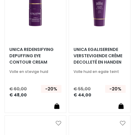
S
O
L
U
Z
I
O
UNICA REDENSIFYING
UNICA EGALISERENDE
N
DEPUFFING EYE
VERSTEVIGENDE CRÈME
I
CONTOUR CREAM
DECOLLETÉ EN HANDEN
P
Volle en stevige huid
Volle huid en egale teint
E
R
€ 60,00
-20%
€ 55,00
-20%
D
€ 48,00
€ 44,00
r
o
g
e
h
Voeg
Voeg
toe
toe
u