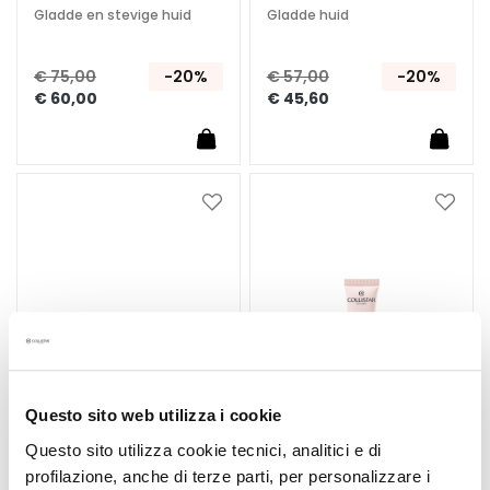
Gladde en stevige huid
Gladde huid
A
n
t
€ 75,00
-20%
€ 57,00
-20%
i
€ 60,00
€ 45,60
-
a
g
e
Voeg
Voeg
toe
toe
H
aan
aan
y
verlanglijst
verlan
d
r
a
t
e
r
Questo sito web utilizza i cookie
e
Questo sito utilizza cookie tecnici, analitici e di
n
profilazione, anche di terze parti, per personalizzare i
RIGENERA ANTI-WRINKLE
RIGENERA ANTI-WRINKLE