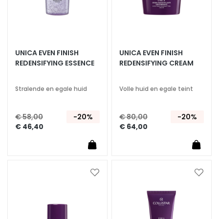
z
i
o
n
e
UNICA EVEN FINISH
UNICA EVEN FINISH
REDENSIFYING ESSENCE
REDENSIFYING CREAM
U
V
v
Stralende en egale huid
Volle huid en egale teint
i
s
€ 58,00
-20%
€ 80,00
-20%
o
€ 46,40
€ 64,00
R
e
t
i
Voeg
Voeg
n
toe
toe
o
aan
aan
l
verlanglijst
verlan