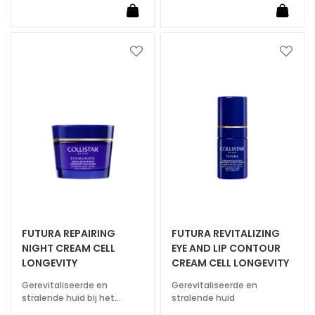
m
e
s
Voeg
Voeg
O
toe
toe
o
aan
aan
g
verlanglijst
verlan
-
e
n
l
i
p
c
o
FUTURA REPAIRING
FUTURA REVITALIZING
n
NIGHT CREAM CELL
EYE AND LIP CONTOUR
t
LONGEVITY
CREAM CELL LONGEVITY
o
Gerevitaliseerde en
Gerevitaliseerde en
u
stralende huid bij het
stralende huid
r
ontwaken