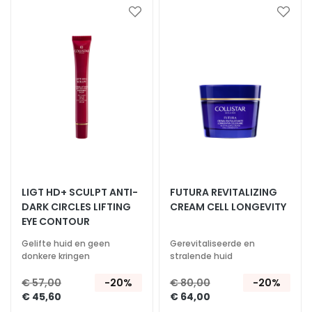
n
Voeg
Voeg
toe
toe
S
aan
aan
e
verlanglijst
verlan
r
u
m
s
G
e
z
i
LIGT HD+ SCULPT ANTI-
FUTURA REVITALIZING
c
DARK CIRCLES LIFTING
CREAM CELL LONGEVITY
h
EYE CONTOUR
t
Gelifte huid en geen
Gerevitaliseerde en
s
donkere kringen
stralende huid
c
r
€ 57,00
-20%
€ 80,00
-20%
€ 45,60
€ 64,00
é