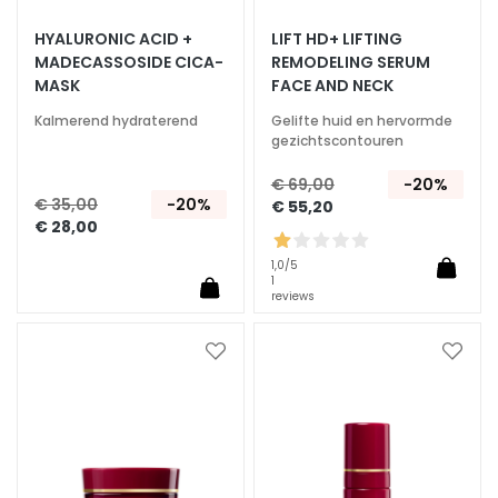
S
HYALURONIC ACID +
LIFT HD+ LIFTING
MADECASSOSIDE CICA-
REMODELING SERUM
p
MASK
FACE AND NECK
e
c
Kalmerend hydraterend
Gelifte huid en hervormde
i
gezichtscontouren
a
€ 69,00
-20%
l
€ 35,00
-20%
€ 55,20
e
€ 28,00
b
e
1,0
/5
1
h
reviews
a
n
Voeg
Voeg
d
toe
toe
e
aan
aan
l
verlanglijst
verlan
i
n