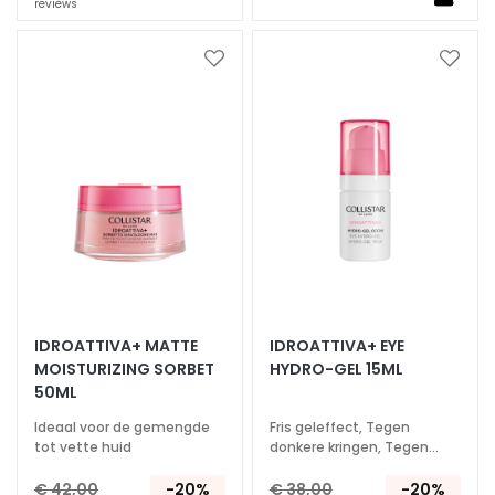
reviews
t
t
Voeg
Voeg
e
toe
toe
h
aan
aan
u
verlanglijst
verlan
i
d
P
i
g
m
e
n
IDROATTIVA+ MATTE
IDROATTIVA+ EYE
t
MOISTURIZING SORBET
HYDRO-GEL 15ML
50ML
v
l
Ideaal voor de gemengde
Fris geleffect, Tegen
e
tot vette huid
donkere kringen, Tegen
wallen
k
€ 42,00
-20%
€ 38,00
-20%