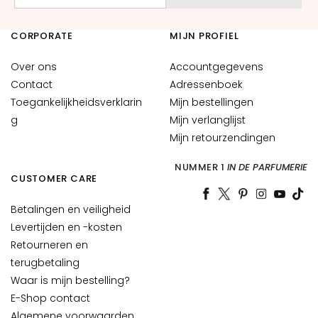
n
o
n
CORPORATE
MIJN PROFIEL
e
Over ons
Accountgegevens
f
f
Contact
Adressenboek
e
Toegankelijkheidsverklarin
Mijn bestellingen
n
g
Mijn verlanglijst
h
Mijn retourzendingen
u
i
NUMMER 1
IN DE PARFUMERIE
CUSTOMER CARE
d
G
Betalingen en veiligheid
e
Levertijden en -kosten
v
Retourneren en
o
terugbetaling
e
Waar is mijn bestelling?
l
E-Shop contact
i
Algemene voorwaarden