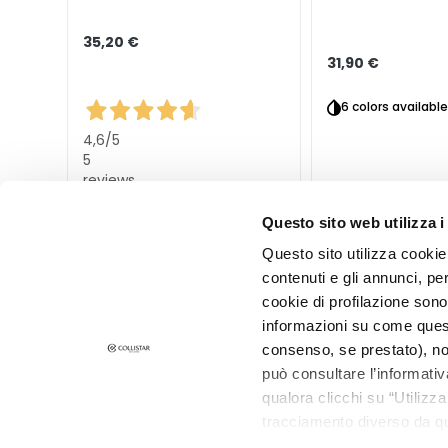
Unica
35,20 €
31,90 €
NOT
KÖRPER
6 colors available
KATEGORIE
4,6
/5
Bodylotion und
5
Körperöl
reviews
Reinigung
Questo sito web utilizza i
Körperpeeling
Questo sito utilizza cookie 
Deodorants
contenuti e gli annunci, pe
Selbstbräuner
cookie di profilazione sono
informazioni su come questo
superserum
consenso, se prestato), no
BEDARF
può consultare l’informativ
Selbstbräuner
qualora clicchi su “Utilizz
Glass Skin
tracciamento diverso da que
all’installazione di tutti i 