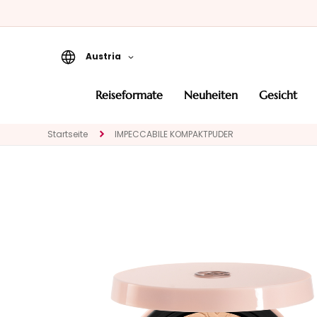
Austria
Reiseformate
reiseformate
neuheiten
gesicht
Neuheiten
Startseite
IMPECCABILE KOMPAKTPUDER
Gesicht
KATEGORIE
Spezialbehandlungen
Gesichtsreinigung
Peeling und Masken
Gesichtsserum
Gesichtspflege
Augen- und
Lippenpflege