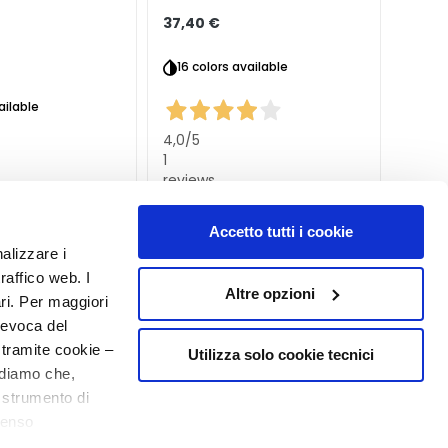
37,40 €
33,00
16 colors available
ailable
4,0
/5
5,0
/5
1
1
reviews
revie
Accetto tutti i cookie
nalizzare i
raffico web. I
Altre opzioni
ari. Per maggiori
revoca del
 tramite cookie –
Utilizza solo cookie tecnici
rdiamo che,
o strumento di
senso
ere, in modo più