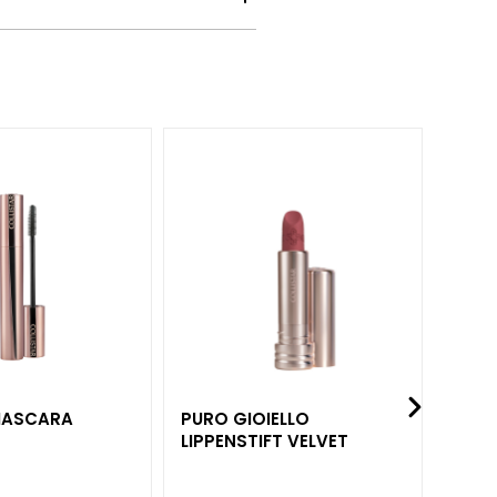
 MASCARA
PURO GIOIELLO
IMPE
LIPPENSTIFT VELVET
ERDB
BASE