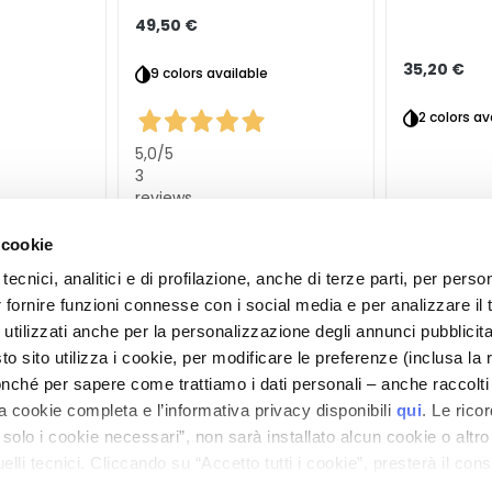
49,50 €
35,20 €
9 colors available
2 colors av
5,0
/5
3
reviews
 cookie
tecnici, analitici e di profilazione, anche di terze parti, per perso
r fornire funzioni connesse con i social media e per analizzare il t
 utilizzati anche per la personalizzazione degli annunci pubblicit
 sito utilizza i cookie, per modificare le preferenze (inclusa la 
nché per sapere come trattiamo i dati personali – anche raccolti
a cookie completa e l’informativa privacy disponibili
qui
. Le rico
a solo i cookie necessari”, non sarà installato alcun cookie o altr
lli tecnici. Cliccando su “Accetto tutti i cookie”, presterà il con
cookie utilizzati dal sito. Cliccando su “Altre opzioni”, potrà scegli