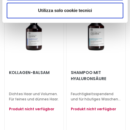
utilizzati dal sito. Cliccando su “Altre opzioni”, potrà
h
scegliere, in modo più granulare, quali cookie
Utilizza solo cookie tecnici
t
autorizzare.
s
s
e
r
u
m
G
e
KOLLAGEN-BALSAM
SHAMPOO MIT
s
HYALURONSÄURE
i
c
Dichtes Haar und Volumen.
Feuchtigkeitsspendend
h
Für feines und dünnes Haar.
und für häufiges Waschen.
t
Für alle Haartypen.
Produkt nicht verfügbar
Produkt nicht verfügbar
s
p
f