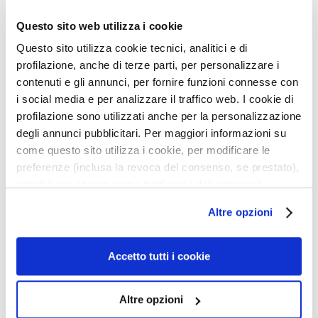
e
Questo sito web utilizza i cookie
l
i
Questo sito utilizza cookie tecnici, analitici e di
n
profilazione, anche di terze parti, per personalizzare i
g
contenuti e gli annunci, per fornire funzioni connesse con
u
i social media e per analizzare il traffico web. I cookie di
n
profilazione sono utilizzati anche per la personalizzazione
VITAMIN-C-MASKE
GLOSS-SPRAY MIT
d
VITAMIN C
degli annunci pubblicitari. Per maggiori informazioni su
M
come questo sito utilizza i cookie, per modificare le
a
preferenze (inclusa la revoca del consenso, se prestato),
Leuchtkraft und neue
Leuchtkraft und neue
s
Vitalität. Für gefärbtes oder
Vitalität. Für gefärbtes oder
nonché per sapere come trattiamo i dati personali –
k
kraftloses Haar.
kraftloses Haar.
anche raccolti tramite cookie – può consultare
e
31,35 €
Altre opzioni
l’informativa cookie completa e l’informativa privacy
33,00 €
n
disponibili
qui
. Le ricordiamo che, qualora clicchi su
G
“Utilizza solo i cookie necessari”, non sarà installato
Accetto tutti i cookie
5,0
/5
e
1
alcun cookie o altro strumento di tracciamento diverso da
reviews
s
quelli tecnici. Cliccando su “Accetto tutti i cookie”,
i
Altre opzioni
presterà il consenso all’installazione di tutti i cookie
c