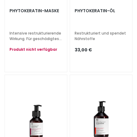
S
p
PHYTOKERATIN-MASKE
PHYTOKERATIN-ÖL
e
z
i
Intensive restrukturierende
Restrukturiert und spendet
a
Wirkung. Für geschädigtes
Nährstoffe
und sprödes Haar.
l
Produkt nicht verfügbar
33,00 €
b
e
h
a
n
d
l
u
n
g
e
n