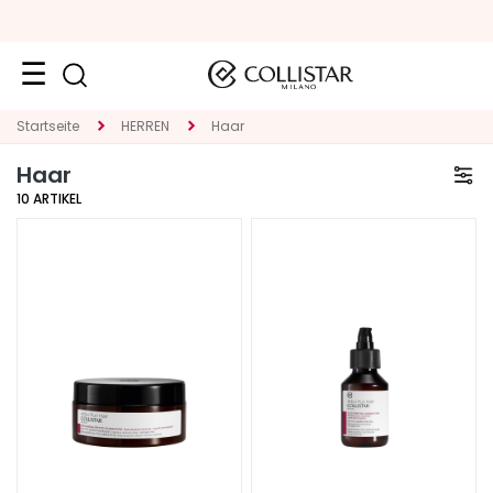
Reiseformate
Startseite
HERREN
Haar
Haar
Neuheiten
10
ARTIKEL
Gesicht
K
A
T
E
G
O
R
I
E