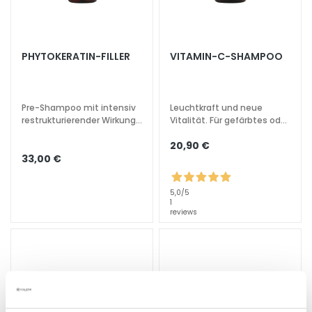
G
e
s
PHYTOKERATIN-FILLER
VITAMIN-C-SHAMPOO
i
c
h
t
Pre-Shampoo mit intensiv
Leuchtkraft und neue
s
restrukturierender Wirkung.
Vitalität. Für gefärbtes oder
Für geschädigtes und
kraftloses Haar.
r
20,90 €
sprödes Haar.
e
33,00 €
i
n
5,0
/5
i
1
reviews
g
u
n
g
P
e