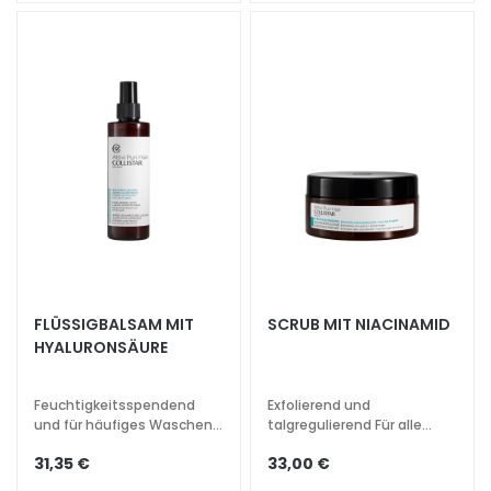
l
e
g
e
A
u
g
e
n
-
u
n
d
FLÜSSIGBALSAM MIT
SCRUB MIT NIACINAMID
L
HYALURONSÄURE
i
p
Feuchtigkeitsspendend
Exfolierend und
p
und für häufiges Waschen.
talgregulierend Für alle
Für alle Haartypen.
Haartypen
e
31,35 €
33,00 €
n