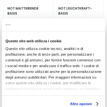
S
p
NOT MATTIERENDE
NOT LEUCHTKRAFT-
e
BASIS
BASIS
z
i
Mattierend - sofortige
Leuchtkraft spendend -
a
Wirkung
sofortige Wirkung
l
34,10 €
b
Questo sito web utilizza i cookie
34,10 €
e
Questo sito utilizza cookie tecnici, analitici e di
h
profilazione, anche di terze parti, per personalizzare i
5,0
/5
a
1
contenuti e gli annunci, per fornire funzioni connesse con
reviews
n
i social media e per analizzare il traffico web. I cookie di
d
profilazione sono utilizzati anche per la personalizzazione
l
degli annunci pubblicitari. Per maggiori informazioni su
u
come questo sito utilizza i cookie, per modificare le
n
preferenze (inclusa la revoca del consenso, se prestato),
g
nonché per sapere come trattiamo i dati personali –
e
anche raccolti tramite cookie – può consultare
n
Altre opzioni
l’informativa cookie completa e l’informativa privacy