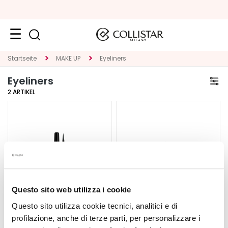
Reiseformate
Startseite
MAKE UP
Eyeliners
Eyeliners
Neuheiten
2
ARTIKEL
Gesicht
K
A
T
E
G
O
R
Questo sito web utilizza i cookie
I
Questo sito utilizza cookie tecnici, analitici e di
E
profilazione, anche di terze parti, per personalizzare i