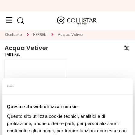
Reiseformate
Startseite
HERREN
Acqua Vetiver
Acqua Vetiver
Neuheiten
1
ARTIKEL
Gesicht
K
A
T
E
G
O
Questo sito web utilizza i cookie
R
Questo sito utilizza cookie tecnici, analitici e di
I
profilazione, anche di terze parti, per personalizzare i
E
contenuti e gli annunci, per fornire funzioni connesse con