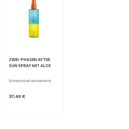
h
t
s
s
e
r
u
m
ZWEI-PHASEN AFTER
G
SUN SPRAY MIT ALOE
e
s
Extraschnell einziehend
i
c
h
37,40 €
t
s
p
f