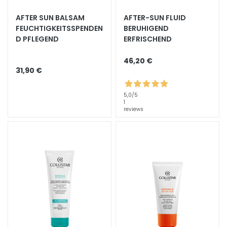
S
p
AFTER SUN BALSAM
AFTER-SUN FLUID
e
FEUCHTIGKEITSSPENDEN
BERUHIGEND
D PFLEGEND
ERFRISCHEND
z
i
46,20 €
a
31,90 €
l
b
5,0
/5
e
1
h
reviews
a
n
d
l
u
n
g
e
n