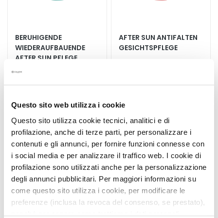
G
e
s
BERUHIGENDE
AFTER SUN ANTIFALTEN
i
WIEDERAUFBAUENDE
GESICHTSPFLEGE
c
AFTER SUN PFLEGE
h
EMPFINDLICHE HAUT
t
Gesicht - Körper
Schützt und repariert die
DNA
s
r
39,60 €
Questo sito web utilizza i cookie
e
42,90 €
i
Questo sito utilizza cookie tecnici, analitici e di
n
profilazione, anche di terze parti, per personalizzare i
5,0
/5
i
3
contenuti e gli annunci, per fornire funzioni connesse con
reviews
g
i social media e per analizzare il traffico web. I cookie di
u
profilazione sono utilizzati anche per la personalizzazione
n
degli annunci pubblicitari. Per maggiori informazioni su
g
come questo sito utilizza i cookie, per modificare le
preferenze (inclusa la revoca del consenso, se prestato),
P
nonché per sapere come trattiamo i dati personali –
e