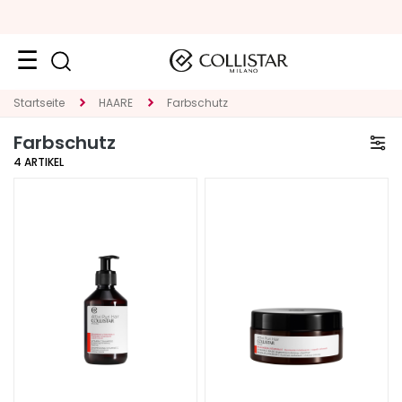
Reiseformate
Startseite
HAARE
Farbschutz
Farbschutz
Neuheiten
4
ARTIKEL
Gesicht
K
A
T
E
G
O
R
I
E