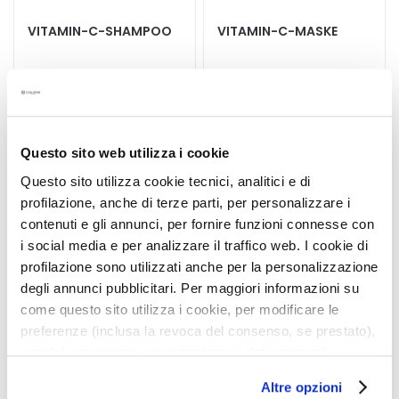
S
p
VITAMIN-C-SHAMPOO
VITAMIN-C-MASKE
e
z
i
Leuchtkraft und neue
Leuchtkraft und neue
a
Vitalität. Für gefärbtes oder
Vitalität. Für gefärbtes oder
kraftloses Haar.
kraftloses Haar.
l
20,90 €
31,35 €
b
Questo sito web utilizza i cookie
e
Questo sito utilizza cookie tecnici, analitici e di
h
profilazione, anche di terze parti, per personalizzare i
5,0
/5
5,0
/5
a
1
1
contenuti e gli annunci, per fornire funzioni connesse con
reviews
reviews
n
i social media e per analizzare il traffico web. I cookie di
d
profilazione sono utilizzati anche per la personalizzazione
l
degli annunci pubblicitari. Per maggiori informazioni su
u
come questo sito utilizza i cookie, per modificare le
n
preferenze (inclusa la revoca del consenso, se prestato),
g
nonché per sapere come trattiamo i dati personali –
e
anche raccolti tramite cookie – può consultare
n
Altre opzioni
l’informativa cookie completa e l’informativa privacy