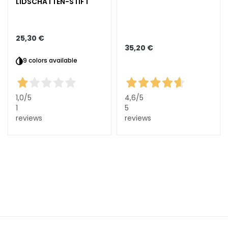
l
LIDSCHATTEN-STIFT
e
g
e
25,30 €
35,20 €
A
9 colors available
u
g
e
1,0
/5
4,6
/5
n
1
5
-
reviews
reviews
u
n
d
L
i
p
p
e
n