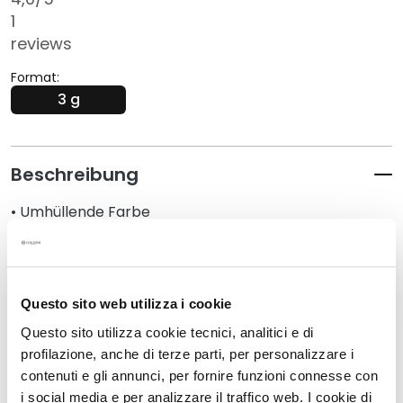
G
1
e
reviews
s
i
Format:
c
3 g
h
t
s
Beschreibung
r
e
• Umhüllende Farbe
i
• Makellose Haftung
n
• Hohe Verblendbarkeit
i
• Langanhaltend
g
• Hohe Sensorik
u
Questo sito web utilizza i cookie
• Anwendung in einem einzigen Schritt
n
Questo sito utilizza cookie tecnici, analitici e di
g
profilazione, anche di terze parti, per personalizzare i
Details
P
contenuti e gli annunci, per fornire funzioni connesse con
e
i social media e per analizzare il traffico web. I cookie di