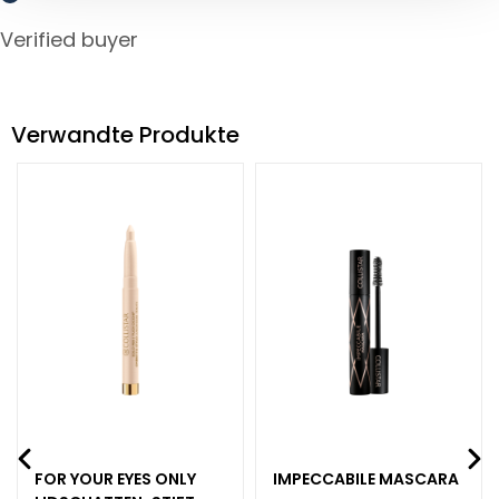
h
Verified buyer
t
s
s
e
Verwandte Produkte
r
u
m
G
e
s
i
c
h
t
s
p
f
FOR YOUR EYES ONLY
IMPECCABILE MASCARA