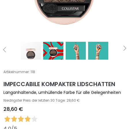
S
p
e
z
i
a
l
b
e
h
a
Artikelnummer:
118
n
d
IMPECCABILE KOMPAKTER LIDSCHATTEN
l
Langanhaltende, umhüllende Farbe für alle Gelegenheiten
u
Niedrigster Preis der letzten 30 Tage: 28,60 €
n
28,60 €
g
e
n
4,0
/5