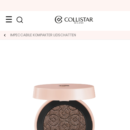
Reiseformate
IMPECCABILE KOMPAKTER LIDSCHATTEN
Neuheiten
Gesicht
K
A
T
E
G
O
R
I
E