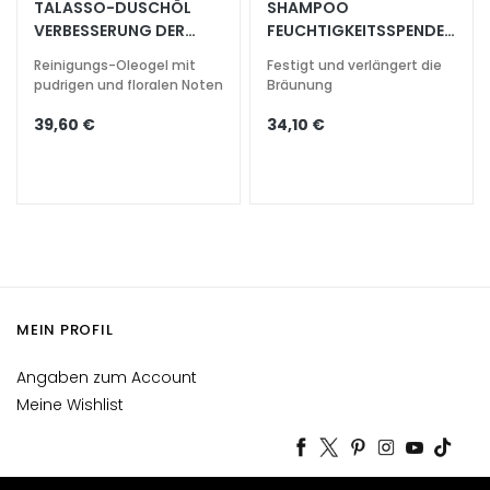
TALASSO-DUSCHÖL
SHAMPOO
VERBESSERUNG DER
FEUCHTIGKEITSSPENDEN
F
ELASTIZITÄT 400 ML
D, PFLEGEND
e
Reinigungs-Oleogel mit
Festigt und verlängert die
u
pudrigen und floralen Noten
Bräunung
c
39,60 €
34,10 €
h
t
i
g
k
e
i
t
MEIN PROFIL
s
s
Angaben zum Account
p
Meine Wishlist
e
n
d