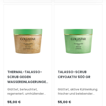
p
f
l
e
g
e
B
E
D
A
R
F
THERMAL-TALASSO-
TALASSO-SCRUB
G
SCRUB GEGEN
CRYOAKTIV 600 GR
o
WASSEREINLAGERUNGEN
c
600 GR
Glättet, befeuchtet,
Glättet, aktive Kühlwirkung;
c
regeneriert; umhüllender
frischer und belebender
e
aromatischer Duft
Duft
M
55,00 €
55,00 €