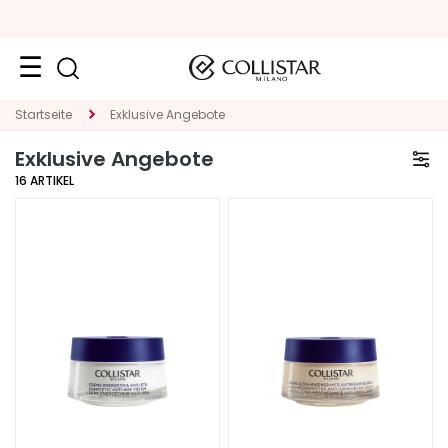
Reiseformate
Startseite
Exklusive Angebote
Exklusive Angebote
Neuheiten
16
ARTIKEL
Gesicht
K
A
T
E
G
O
R
I
E