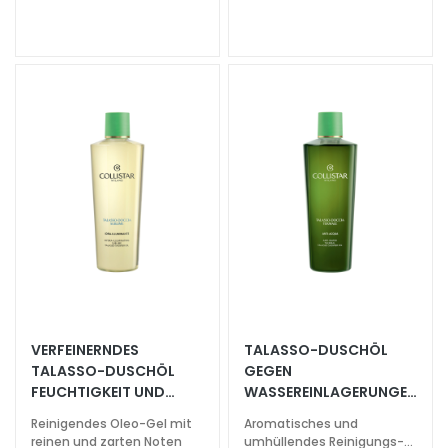
a
g
i
c
h
e
C
o
l
l
i
s
t
a
r
VERFEINERNDES
TALASSO-DUSCHÖL
A
TALASSO-DUSCHÖL
GEGEN
n
FEUCHTIGKEIT UND
WASSEREINLAGERUNGEN
t
LEUCHTKRAFT 400 ML
400 ML
Reinigendes Oleo-Gel mit
Aromatisches und
i
reinen und zarten Noten
umhüllendes Reinigungs-