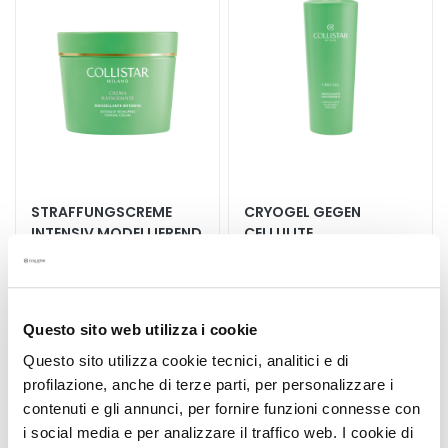
h
t
s
s
e
r
u
m
STRAFFUNGSCREME
CRYOGEL GEGEN
G
INTENSIV MODELLIEREND
CELLULITE
e
400 ML
AUSGLEICHEND 400 ML
s
Verleiht Festigkeit und
Aktive Kühlwirkung,
i
Elastizität, formt die
minimiert Orangenhaut,
c
Konturen neu
liftet und glättet
Questo sito web utilizza i cookie
h
66,00 €
66,00 €
t
Questo sito utilizza cookie tecnici, analitici e di
s
profilazione, anche di terze parti, per personalizzare i
p
contenuti e gli annunci, per fornire funzioni connesse con
f
i social media e per analizzare il traffico web. I cookie di