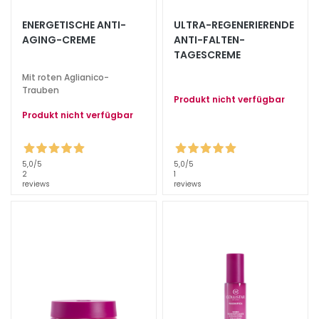
S
p
ENERGETISCHE ANTI-
ULTRA-REGENERIERENDE
e
AGING-CREME
ANTI-FALTEN-
TAGESCREME
z
i
Mit roten Aglianico-
a
Trauben
Produkt nicht verfügbar
l
Produkt nicht verfügbar
b
e
h
5,0
/5
5,0
/5
a
2
1
reviews
reviews
n
d
l
u
n
g
e
n