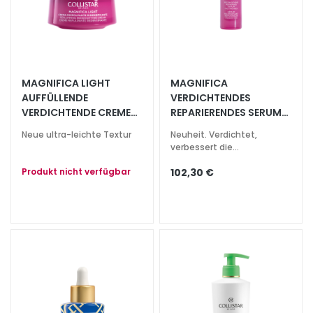
G
e
s
i
c
MAGNIFICA LIGHT
MAGNIFICA
h
AUFFÜLLENDE
VERDICHTENDES
t
VERDICHTENDE CREME
REPARIERENDES SERUM
s
LIGHT GESICHT UND
GESICHT UND HALS
Neue ultra-leichte Textur
Neuheit. Verdichtet,
r
HALS
verbessert die
e
Hautqualität.
i
Produkt nicht verfügbar
102,30 €
n
i
g
u
n
g
P
e