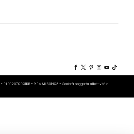
o - P.I. 10267000155 - R.E.A MI1361408 - Società soggetta all'attività di