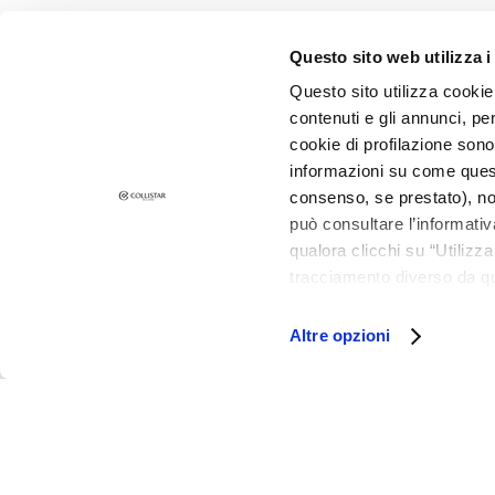
Flecken
Questo sito web utilizza i
Glanzlose Haut und
Pigmentflecken
Questo sito utilizza cookie 
contenuti e gli annunci, pe
Empfindliche Haut
cookie di profilazione sono
Falten
informazioni su come questo
Verlust von Elastizität
consenso, se prestato), no
und Spannkraft
può consultare l’informativ
qualora clicchi su “Utilizz
LINIEN
tracciamento diverso da que
Gocce Magiche
all’installazione di tutti i 
Collistar
granulare, quali cookie aut
Altre opzioni
Attivi Puri
Idro-attiva
Rigenera
Lift HD+
Futura