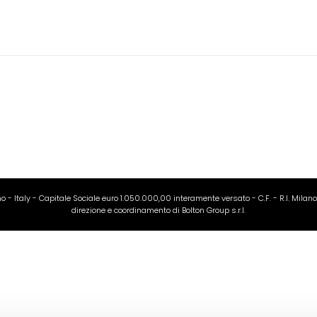
ano - Italy - Capitale Sociale euro 1.050.000,00 interamente versato - C.F. - R.I. Milan
direzione e coordinamento di Bolton Group s.r.l.