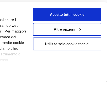
Accetto tutti i cookie
nalizzare i
raffico web. I
Altre opzioni
ari. Per maggiori
revoca del
 tramite cookie –
Utilizza solo cookie tecnici
rdiamo che,
o strumento di
senso
ere, in modo più