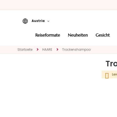
Austria
Reiseformate
reiseformate
neuheiten
gesicht
Neuheiten
Startseite
HAARE
Trockenshampoo
Gesicht
KATEGORIE
Tr
Spezialbehandlungen
Gesichtsreinigung
Le
Peeling und Masken
Gesichtsserum
Gesichtspflege
Augen- und
Lippenpflege