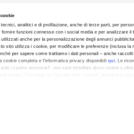
 cookie
tecnici, analitici e di profilazione, anche di terze parti, per perso
r fornire funzioni connesse con i social media e per analizzare il t
 utilizzati anche per la personalizzazione degli annunci pubblicit
 sito utilizza i cookie, per modificare le preferenze (inclusa la 
nché per sapere come trattiamo i dati personali – anche raccolti
a cookie completa e l’informativa privacy disponibili
qui
. Le rico
a solo i cookie necessari”, non sarà installato alcun cookie o altr
lli tecnici. Cliccando su “Accetto tutti i cookie”, presterà il con
cookie utilizzati dal sito. Cliccando su “Altre opzioni”, potrà scegli
orizzare.