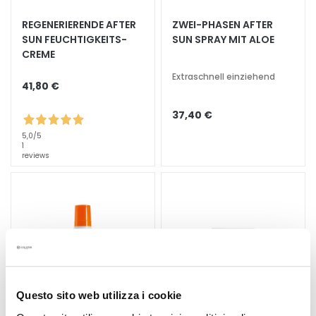
S
p
REGENERIERENDE AFTER
ZWEI-PHASEN AFTER
e
SUN FEUCHTIGKEITS-
SUN SPRAY MIT ALOE
CREME
z
i
Extraschnell einziehend
41,80 €
a
l
37,40 €
b
e
5,0
/5
1
h
reviews
a
n
d
l
u
n
g
e
Questo sito web utilizza i cookie
n