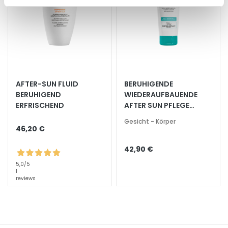
e
l
i
n
g
u
n
AFTER-SUN FLUID
BERUHIGENDE
d
BERUHIGEND
WIEDERAUFBAUENDE
M
ERFRISCHEND
AFTER SUN PFLEGE
a
EMPFINDLICHE HAUT
Gesicht - Körper
s
46,20 €
k
e
42,90 €
n
5,0
/5
1
reviews
G
e
s
i
c