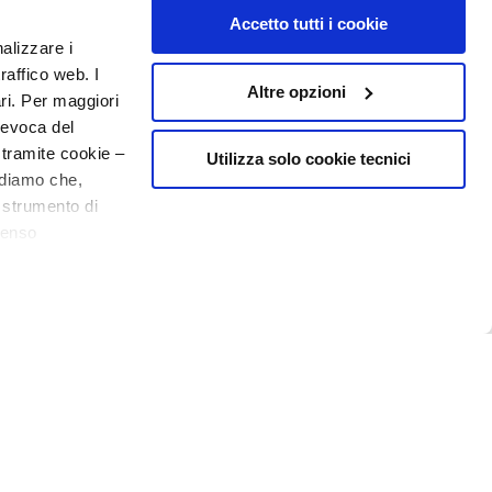
Accetto tutti i cookie
nalizzare i
raffico web. I
Altre opzioni
ari. Per maggiori
revoca del
 tramite cookie –
Utilizza solo cookie tecnici
rdiamo che,
o strumento di
o - P.I. 10267000155 - R.E.A MI1361408 - Società soggetta all'attività di
senso
ere, in modo più