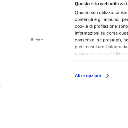
Questo sito web utilizza i
Unica
MEIN PROFIL
Questo sito utilizza cookie 
NOT
contenuti e gli annunci, pe
Angaben zum Account
cookie di profilazione sono
KÖRPER
Meine Wishlist
informazioni su come questo
KATEGORIE
consenso, se prestato), no
Bodylotion und
può consultare l’informativ
Körperöl
qualora clicchi su “Utilizz
©2026 Collistar S.p.A. con Socio Unico, via G.B. Pirelli, 19 - 20124 Mil
Reinigung
tracciamento diverso da que
Körperpeeling
all’installazione di tutti i 
granulare, quali cookie aut
Altre opzioni
Deodorants
Selbstbräuner
superserum
BEDARF
Selbstbräuner
Glass Skin