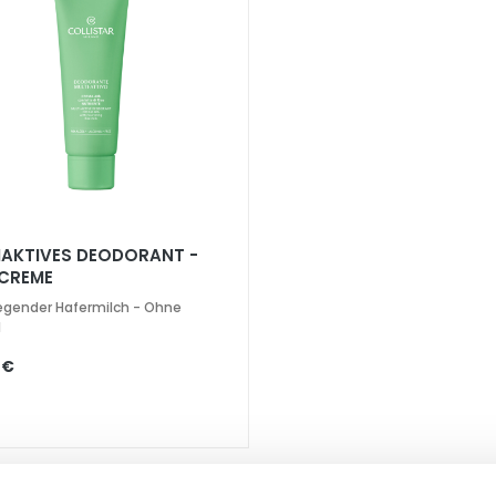
IAKTIVES DEODORANT -
CREME
legender Hafermilch - Ohne
l
 €