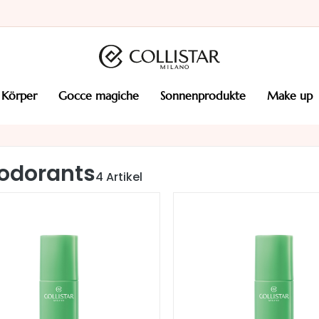
körper
gocce magiche
sonnenprodukte
make up
odorants
4
Artikel