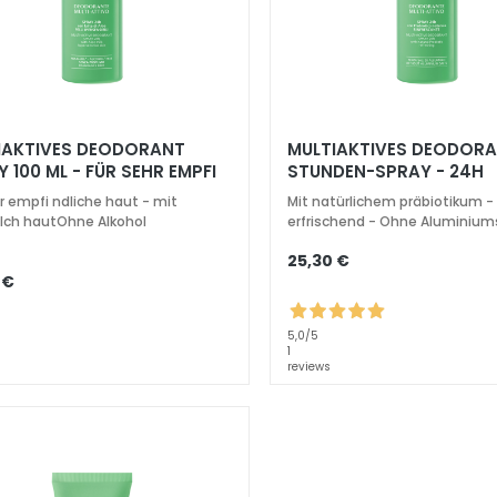
IAKTIVES DEODORANT
MULTIAKTIVES DEODOR
 100 ML - FÜR SEHR EMPFI
STUNDEN-SPRAY - 24H
CHE HAUT- 24H
hr empfi ndliche haut - mit
Mit natürlichem präbiotikum -
lch hautOhne Alkohol
erfrischend - Ohne Aluminium
25,30 €
 €
5,0
/5
1
reviews