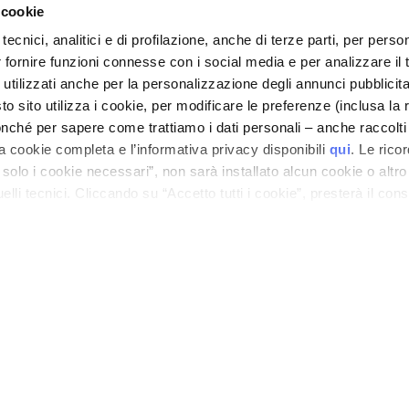
 cookie
tecnici, analitici e di profilazione, anche di terze parti, per perso
r fornire funzioni connesse con i social media e per analizzare il t
 utilizzati anche per la personalizzazione degli annunci pubblicit
 sito utilizza i cookie, per modificare le preferenze (inclusa la 
nché per sapere come trattiamo i dati personali – anche raccolti
a cookie completa e l’informativa privacy disponibili
qui
. Le rico
a solo i cookie necessari”, non sarà installato alcun cookie o altr
ano - Italy - Capitale Sociale euro 1.050.000,00 interamente versato - C.F. - R.I. Milan
lli tecnici. Cliccando su “Accetto tutti i cookie”, presterà il con
direzione e coordinamento di Bolton Group s.r.l.
cookie utilizzati dal sito. Cliccando su “Altre opzioni”, potrà scegli
orizzare.