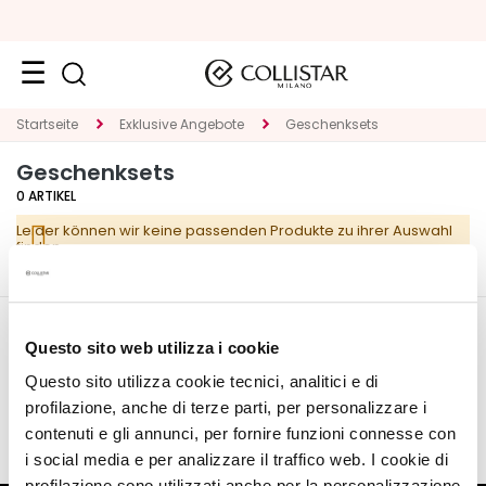
Reiseformate
Startseite
Exklusive Angebote
Geschenksets
Geschenksets
Neuheiten
0
ARTIKEL
Gesicht
Leider können wir keine passenden Produkte zu ihrer Auswahl
finden.
K
A
T
E
MEIN PROFIL
Questo sito web utilizza i cookie
G
O
Questo sito utilizza cookie tecnici, analitici e di
Angaben zum Account
R
profilazione, anche di terze parti, per personalizzare i
Meine Wishlist
I
contenuti e gli annunci, per fornire funzioni connesse con
E
i social media e per analizzare il traffico web. I cookie di
profilazione sono utilizzati anche per la personalizzazione