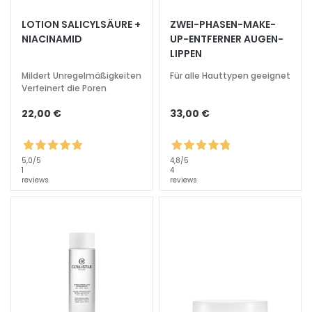
S
p
LOTION SALICYLSÄURE +
ZWEI-PHASEN-MAKE-
e
NIACINAMID
UP-ENTFERNER AUGEN-
LIPPEN
z
i
Mildert Unregelmäßigkeiten
Für alle Hauttypen geeignet
a
Verfeinert die Poren
l
22,00 €
33,00 €
b
e
h
5,0
/5
4,8
/5
a
1
4
reviews
reviews
n
d
l
u
n
g
e
n