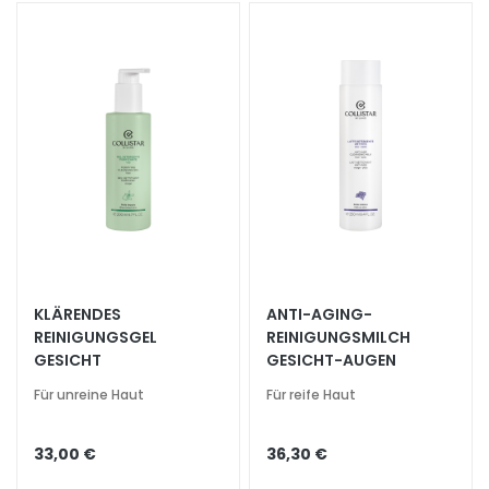
h
t
s
s
e
r
u
m
G
e
s
KLÄRENDES
ANTI-AGING-
i
REINIGUNGSGEL
REINIGUNGSMILCH
c
GESICHT
GESICHT-AUGEN
h
t
Für unreine Haut
Für reife Haut
s
p
33,00 €
36,30 €
f