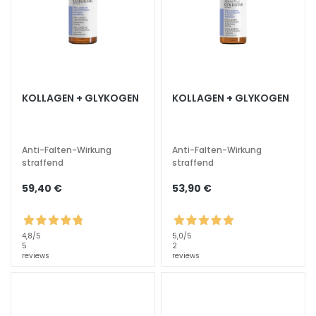
F
e
u
c
h
KOLLAGEN + GLYKOGEN
KOLLAGEN + GLYKOGEN
t
i
g
Anti-Falten-Wirkung
Anti-Falten-Wirkung
k
straffend
straffend
e
i
59,40 €
53,90 €
t
s
s
4,8
/5
5,0
/5
5
2
p
reviews
reviews
e
n
d