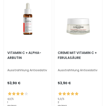
e
n
d
L
i
f
t
i
n
g
VITAMIN C + ALPHA-
CREME MIT VITAMIN C +
ARBUTIN
FERULASÄURE
A
u
Ausstrahhlung Antioxidativ
Ausstrahhlung Antioxidativ
s
s
t
53,90 €
53,90 €
r
a
h
4,0
/5
5,0
/5
1
3
l
reviews
reviews