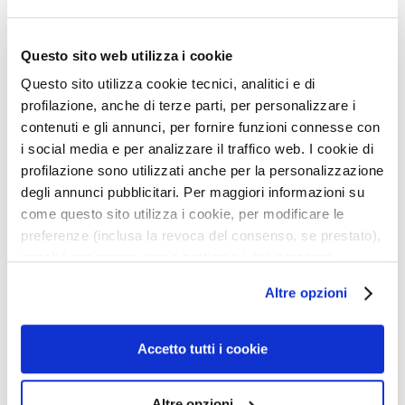
p
reinigend
f
l
36,30 €
Questo sito web utilizza i cookie
38,50 €
e
Questo sito utilizza cookie tecnici, analitici e di
g
profilazione, anche di terze parti, per personalizzare i
e
4,8
/5
6
contenuti e gli annunci, per fornire funzioni connesse con
reviews
B
i social media e per analizzare il traffico web. I cookie di
E
profilazione sono utilizzati anche per la personalizzazione
D
degli annunci pubblicitari. Per maggiori informazioni su
A
come questo sito utilizza i cookie, per modificare le
R
preferenze (inclusa la revoca del consenso, se prestato),
F
nonché per sapere come trattiamo i dati personali –
anche raccolti tramite cookie – può consultare
G
Altre opzioni
l’informativa cookie completa e l’informativa privacy
o
c
disponibili
qui
. Le ricordiamo che, qualora clicchi su
c
“Utilizza solo i cookie necessari”, non sarà installato
Accetto tutti i cookie
e
alcun cookie o altro strumento di tracciamento diverso da
M
quelli tecnici. Cliccando su “Accetto tutti i cookie”,
Altre opzioni