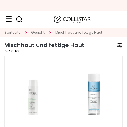
Reiseformate
Startseite
Gesicht
Mischhaut und fettige Haut
Mischhaut und fettige Haut
Neuheiten
19
ARTIKEL
Gesicht
K
A
T
E
G
O
R
I
E