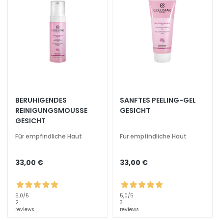
e
l
i
n
g
u
n
d
M
BERUHIGENDES
SANFTES PEELING-GEL
a
REINIGUNGSMOUSSE
GESICHT
GESICHT
s
k
Für empfindliche Haut
Für empfindliche Haut
e
n
33,00 €
33,00 €
G
e
s
5,0
/5
5,0
/5
2
3
i
reviews
reviews
c