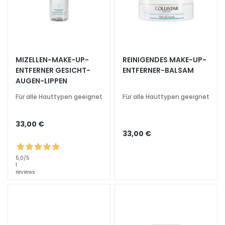
G
e
s
i
c
MIZELLEN-MAKE-UP-
REINIGENDES MAKE-UP-
h
ENTFERNER GESICHT-
ENTFERNER-BALSAM
t
AUGEN-LIPPEN
s
Für alle Hauttypen geeignet
Für alle Hauttypen geeignet
r
e
i
33,00 €
n
33,00 €
i
g
5,0
/5
1
u
reviews
n
g
P
e