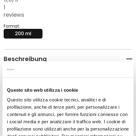
G
1
e
reviews
s
i
Format:
c
200 ml
h
t
s
Beschreibung
r
e
• Reinigt und klärt sanft die Haut und entfernt Make-
i
up-Reste, Unreinheiten sowie überschüssigen Talg
n
• Für unreine Haut
i
Questo sito web utilizza i cookie
• 200 ml
g
Questo sito utilizza cookie tecnici, analitici e di
u
profilazione, anche di terze parti, per personalizzare i
n
Details
contenuti e gli annunci, per fornire funzioni connesse con
g
i social media e per analizzare il traffico web. I cookie di
P
Anwendung
profilazione sono utilizzati anche per la personalizzazione
e