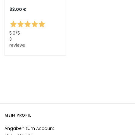
l
e
33,00 €
g
e
A
5,0
/5
3
u
reviews
g
e
n
-
u
n
d
L
i
p
MEIN PROFIL
p
e
Angaben zum Account
n