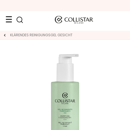
Reiseformate
KLÄRENDES REINIGUNGSGEL GESICHT
Neuheiten
Gesicht
K
A
T
E
G
O
R
I
E