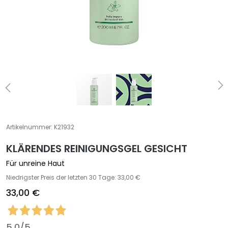
S
p
e
z
i
a
l
b
e
h
a
Artikelnummer:
K21932
n
d
KLÄRENDES REINIGUNGSGEL GESICHT
l
Für unreine Haut
u
Niedrigster Preis der letzten 30 Tage: 33,00 €
n
33,00 €
g
e
n
5,0
/5