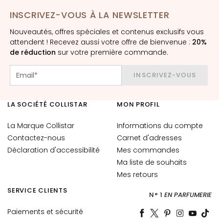
è
m
INSCRIVEZ-VOUS À LA NEWSLETTER
e
Nouveautés, offres spéciales et contenus exclusifs vous
s
attendent ! Recevez aussi votre offre de bienvenue :
20%
p
de réduction
sur votre première commande.
o
u
INSCRIVEZ-VOUS
r
l
e
LA SOCIÉTÉ COLLISTAR
MON PROFIL
v
La Marque Collistar
i
Informations du compte
s
Contactez-nous
Carnet d'adresses
a
Déclaration d'accessibilité
Mes commandes
g
Ma liste de souhaits
e
Mes retours
C
SERVICE CLIENTS
N° 1
EN PARFUMERIE
o
Paiements et sécurité
n