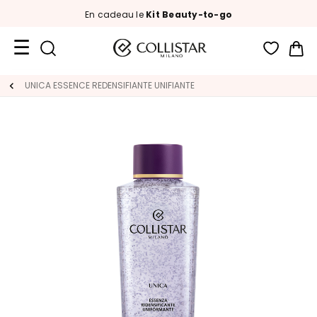
En cadeau le
Kit Beauty-to-go
Mon
Format
UNICA ESSENCE REDENSIFIANTE UNIFIANTE
Voyage
Nouveautés
VISAGE
C
A
T
É
G
O
R
I
E