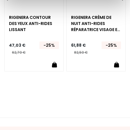
E
x
f
RIGENERA CONTOUR
RIGENERA CRÈME DE
o
DES YEUX ANTI-RIDES
NUIT ANTI-RIDES
l
LISSANT
RÉPARATRICE VISAGE ET
i
COU
a
47,03 €
-25%
61,88 €
-25%
n
62,70 €
82,50 €
t
s
uter au panier
Ajouter au panier
Ajoute
S
é
r
u
m
s
C
r