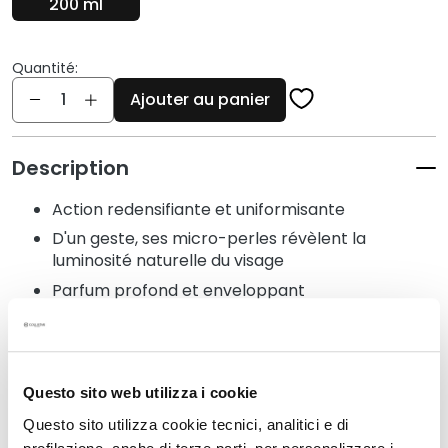
q
200 ml
u
e
Quantité:
s
Quantité
Ajouter au panier
N
e
t
Description
t
o
Action redensifiante et uniformisante
y
D'un geste, ses micro-perles révèlent la
a
luminosité naturelle du visage
n
Parfum profond et enveloppant
t
s
Sans : silicones, ingrédients d'origine animale
e
Testé dermatologiquement
t
d
Questo sito web utilizza i cookie
e
Détails
Questo sito utilizza cookie tecnici, analitici e di
m