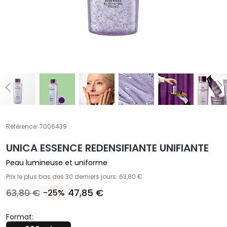
T
r
a
i
t
e
m
e
n
t
Référence:
7006439
s
s
UNICA ESSENCE REDENSIFIANTE UNIFIANTE
p
Peau lumineuse et uniforme
é
Prix le plus bas des 30 derniers jours: 63,80 €
c
63,80 €
47,85 €
i
-25%
f
i
Format: