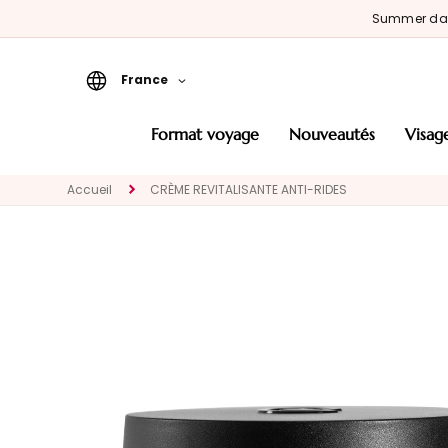
Summer d
France
Format Voyage
format voyage
nouveautés
visag
Nouveautés
Accueil
CRÈME REVITALISANTE ANTI-RIDES
VISAGE
CATÉGORIE
Traitements
spécifiques
Nettoyants et
demaquillants
Masques et
Exfoliants
Sérums