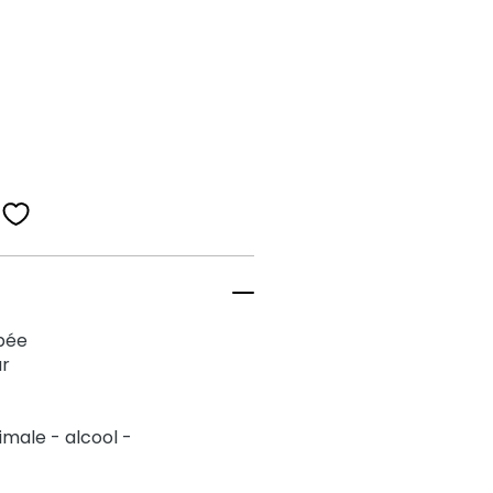
bée
ur
nimale - alcool -