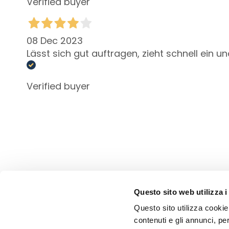
Verified buyer
Autobronzants
supersérums
BESOIN
08 Dec 2023
Autobronzants
Lässt sich gut auftragen, zieht schnell ein un
Glass Skin
Hydratation et
Verified buyer
nutrition
Raffermir
Anticellulite et
amincissants
SOLUTIONS
POUR
Points
Questo sito web utilizza i
Spécifiques
Questo sito utilizza cookie 
Cellulite
contenuti e gli annunci, pe
Peau relachée