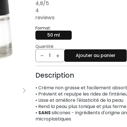
4,8
/5
4
reviews
Format:
50 ml
Quantité:
Quantité
Ajouter au panier
Description
• Crème non grasse et facilement absor
• Prévient et repulpe les rides de l'intérie
• Lisse et améliore l'élasticité de la peau
• Rend la peau plus tonique et plus ferme
•
SANS
silicones - ingrédients d'origine a
microplastiques