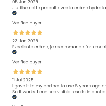
05 Jun 2026
Attivi Puri
J’utilise cette produit avec la crème hydratan
Idro-attiva
Rigenera
Verified buyer
Lift HD+
Futura
23 Jan 2026
Unica
Excellente crème, je recommande fortement 
NOT
Corps
Verified buyer
CATÉGORIE
Crèmes et
huiles
11 Jul 2025
Bain et Douche
I gave it to my partner to use 5 years ago an
So it works. I can see visible results in photos
Exfoliants Corps
Déodorants