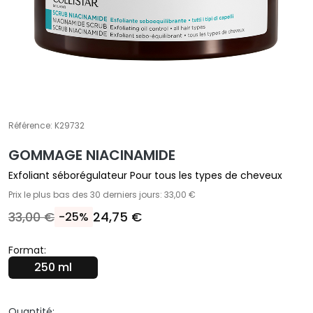
E
T
r
a
i
t
e
m
Référence:
K29732
e
GOMMAGE NIACINAMIDE
n
t
Exfoliant séborégulateur Pour tous les types de cheveux
s
Prix le plus bas des 30 derniers jours: 33,00 €
s
33,00 €
24,75 €
-25%
p
é
Format:
c
250 ml
i
f
i
Quantité: