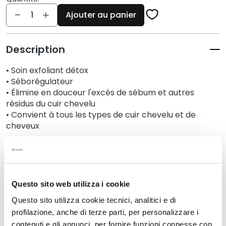
q
Quantité
u
Ajouter au panier
e
s
Description
N
e
• Soin exfoliant détox
t
• Séborégulateur
t
• Élimine en douceur l'excès de sébum et autres
o
résidus du cuir chevelu
y
• Convient à tous les types de cuir chevelu et de
cheveux
a
n
t
Détails
s
e
t
Questo sito web utilizza i cookie
Un conseil supplémentaire
d
Questo sito utilizza cookie tecnici, analitici e di
e
profilazione, anche di terze parti, per personalizzare i
m
Mode d'emploi
contenuti e gli annunci, per fornire funzioni connesse con