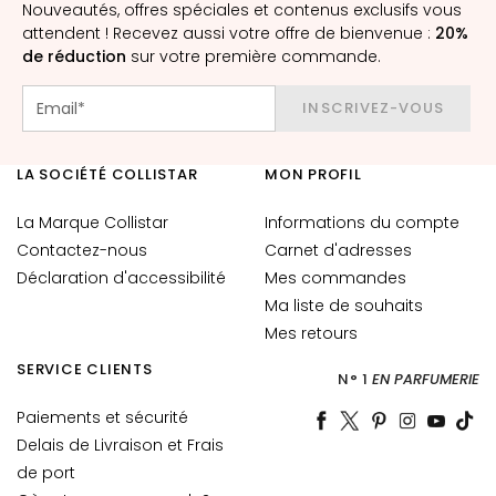
è
Nouveautés, offres spéciales et contenus exclusifs vous
attendent ! Recevez aussi votre offre de bienvenue :
20%
m
de réduction
sur votre première commande.
e
s
INSCRIVEZ-VOUS
p
o
u
LA SOCIÉTÉ COLLISTAR
MON PROFIL
r
l
La Marque Collistar
Informations du compte
e
Contactez-nous
Carnet d'adresses
v
Déclaration d'accessibilité
Mes commandes
i
Ma liste de souhaits
s
Mes retours
a
g
SERVICE CLIENTS
N° 1
EN PARFUMERIE
e
Paiements et sécurité
C
Delais de Livraison et Frais
o
de port
n