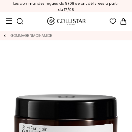
Les commandes reçues du 8/08 seront délivrées a partir
du 17/08
Mon
Format
GOMMAGE NIACINAMIDE
Voyage
Nouveautés
VISAGE
C
A
T
É
G
O
R
I