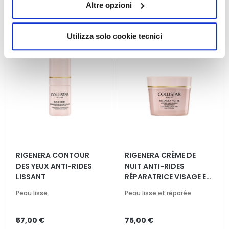
Altre opzioni
presterà il consenso all’installazione di tutti i cookie
e
s
utilizzati dal sito. Cliccando su “Altre opzioni”, potrà
y
scegliere, in modo più granulare, quali cookie
Utilizza solo cookie tecnici
e
autorizzare.
u
x
e
t
d
e
s
l
è
RIGENERA CONTOUR
RIGENERA CRÈME DE
v
DES YEUX ANTI-RIDES
NUIT ANTI-RIDES
r
LISSANT
RÉPARATRICE VISAGE ET
e
COU
Peau lisse
Peau lisse et réparée
s
B
57,00 €
75,00 €