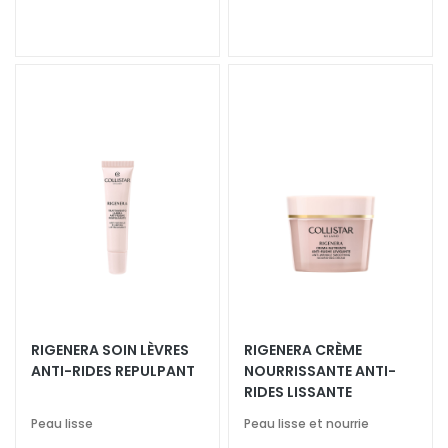
E
D
A
R
F
G
o
c
c
e
M
a
g
i
c
RIGENERA SOIN LÈVRES
RIGENERA CRÈME
h
ANTI-RIDES REPULPANT
NOURRISSANTE ANTI-
e
RIDES LISSANTE
A
Peau lisse
Peau lisse et nourrie
n