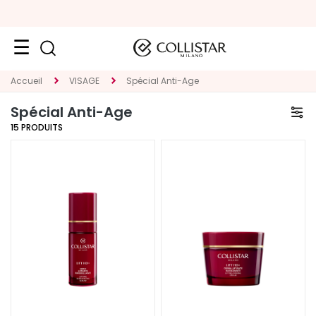
VISAGE
Accueil
VISAGE
Spécial Anti-Age
K
Spécial Anti-Age
A
15
PRODUITS
T
E
G
O
R
I
E
T
r
a
i