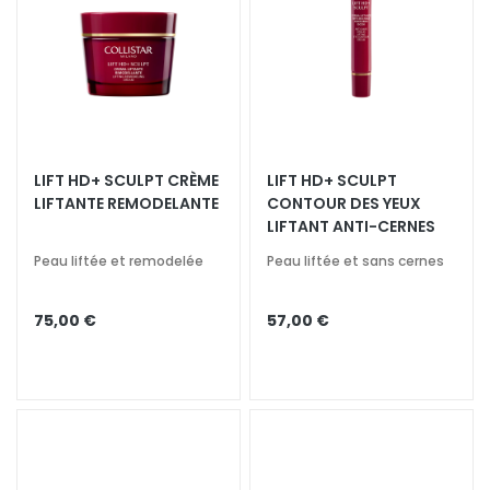
l
a
n
t
s
M
LIFT HD+ SCULPT CRÈME
LIFT HD+ SCULPT
a
LIFTANTE REMODELANTE
CONTOUR DES YEUX
s
LIFTANT ANTI-CERNES
q
u
Peau liftée et remodelée
Peau liftée et sans cernes
e
s
75,00 €
57,00 €
e
t
E
x
f
o
l