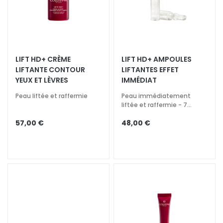
N
e
t
t
o
y
LIFT HD+ CRÈME
LIFT HD+ AMPOULES
a
LIFTANTE CONTOUR
LIFTANTES EFFET
YEUX ET LÈVRES
IMMÉDIAT
n
t
Peau liftée et raffermie
Peau immédiatement
s
liftée et raffermie - 7
ampoules
e
57,00 €
48,00 €
t
d
e
m
a
q
u
i
l