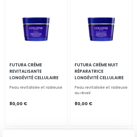
i
a
n
t
s
S
é
r
FUTURA CRÈME
FUTURA CRÈME NUIT
u
REVITALISANTE
RÉPARATRICE
m
LONGÉVITÉ CELLULAIRE
LONGÉVITÉ CELLULAIRE
s
Peau revitalisée et radieuse
Peau revitalisée et radieuse
C
au réveil
r
80,00 €
80,00 €
è
m
e
s
p