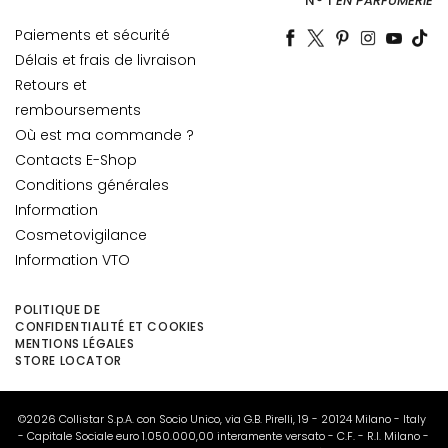
N° 1
EN PARFUMERIE
i
d
Paiements et sécurité
o
Délais et frais de livraison
i
Retours et
a
remboursements
l
Où est ma commande ?
u
Contacts E-Shop
r
Conditions générales
o
Information
n
Cosmetovigilance
i
Information VTO
c
o
POLITIQUE DE
P
CONFIDENTIALITÉ ET COOKIES
MENTIONS LÉGALES
r
STORE LOCATOR
o
t
e
©2026 Collistar S.p.A. con Socio Unico, via G.B. Pirelli, 19 - 20124 Milano - Italy
- Capitale Sociale euro 1.050.000,00 interamente versato - C.F. - R.I. Milano -
z