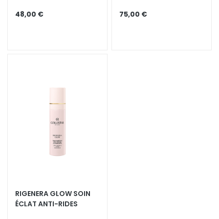
t
48,00 €
75,00 €
i
-
Â
g
e
H
y
d
r
a
t
a
t
i
o
RIGENERA GLOW SOIN
n
ÉCLAT ANTI-RIDES
L