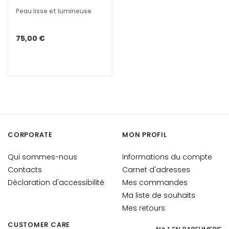
i
Peau lisse et lumineuse
f
t
75,00 €
i
n
g
L
u
m
i
n
CORPORATE
MON PROFIL
o
s
Qui sommes-nous
Informations du compte
i
Contacts
Carnet d'adresses
t
Déclaration d'accessibilité
Mes commandes
é
Ma liste de souhaits
Mes retours
A
c
CUSTOMER CARE