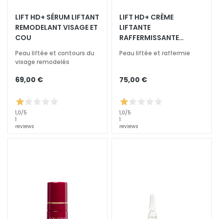
t
LIFT HD+ SÉRUM LIFTANT
LIFT HD+ CRÈME
e
REMODELANT VISAGE ET
LIFTANTE
m
COU
RAFFERMISSANTE
e
VISAGE ET COU
Peau liftée et contours du
Peau liftée et raffermie
n
visage remodelés
t
s
69,00 €
75,00 €
s
p
é
1,0
/5
1,0
/5
1
1
c
reviews
reviews
i
f
i
q
u
e
s