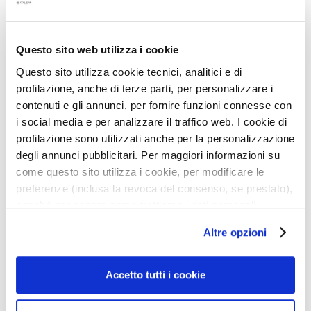
o
u
r
Questo sito web utilizza i cookie
l
Questo sito utilizza cookie tecnici, analitici e di
e
v
profilazione, anche di terze parti, per personalizzare i
i
contenuti e gli annunci, per fornire funzioni connesse con
s
i social media e per analizzare il traffico web. I cookie di
a
profilazione sono utilizzati anche per la personalizzazione
g
degli annunci pubblicitari. Per maggiori informazioni su
e
come questo sito utilizza i cookie, per modificare le
FUTURA CRÈME
RIGENERA CRÈME ANTI-
preferenze (inclusa la revoca del consenso, se prestato),
REVITALISANTE
RIDES LISSANTE
C
nonché per sapere come trattiamo i dati personali –
CONTOUR DES YEUX ET
o
DES LÈVRES LONGÉVITÉ
anche raccolti tramite cookie – può consultare
n
Peau revitalisée et radieuse
Peau lisse et ferme
Altre opzioni
CELLULAIRE
l’informativa cookie completa e l’informativa privacy
t
disponibili
qui
. Le ricordiamo che, qualora clicchi su
o
60,00 €
75,00 €
“Utilizza solo i cookie necessari”, non sarà installato
u
Accetto tutti i cookie
alcun cookie o altro strumento di tracciamento diverso da
r
quelli tecnici. Cliccando su “Accetto tutti i cookie”,
d