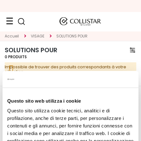
VISAGE
Accueil
VISAGE
SOLUTIONS POUR
K
SOLUTIONS POUR
A
0
PRODUITS
T
Impossible de trouver des produits correspondants à votre
E
sélection.
G
O
R
CORPORATE
MON PROFIL
I
Questo sito web utilizza i cookie
E
Questo sito utilizza cookie tecnici, analitici e di
Qui sommes-nous
Informations du compte
T
profilazione, anche di terze parti, per personalizzare i
Contacts
Carnet d'adresses
r
contenuti e gli annunci, per fornire funzioni connesse con
Déclaration d'accessibilité
Mes commandes
a
i social media e per analizzare il traffico web. I cookie di
Ma liste de souhaits
i
profilazione sono utilizzati anche per la personalizzazione