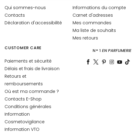
l
Qui sommes-nous
Informations du compte
a
Contacts
Carnet d'adresses
n
Déclaration d'accessibilité
Mes commandes
t
Ma liste de souhaits
s
Mes retours
M
CUSTOMER CARE
a
N° 1
EN PARFUMERIE
s
Paiements et sécurité
q
Délais et frais de livraison
u
Retours et
e
remboursements
s
Où est ma commande ?
e
Contacts E-Shop
t
Conditions générales
E
x
Information
f
Cosmetovigilance
o
Information VTO
l