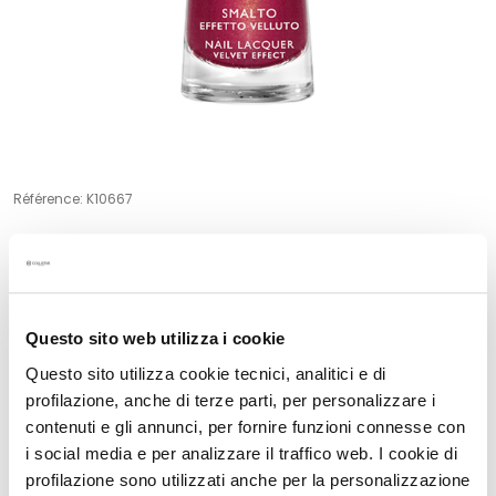
t
e
m
e
n
t
s
Référence:
K10667
s
p
VELVET EFFECT NAIL LACQUER
é
c
Prix le plus bas des 30 derniers jours: 7,50 €
i
7,50 €
f
Questo sito web utilizza i cookie
i
Questo sito utilizza cookie tecnici, analitici e di
q
profilazione, anche di terze parti, per personalizzare i
u
Description
contenuti e gli annunci, per fornire funzioni connesse con
e
i social media e per analizzare il traffico web. I cookie di
s
The soft and velvety beauty of the nails. Passionate
profilazione sono utilizzati anche per la personalizzazione