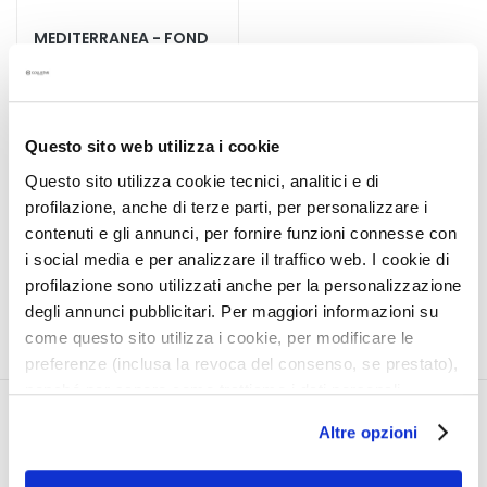
t
MEDITERRANEA - FOND
e
DE TEINT COMPACT
m
SOLAIRE SPF 15
e
RECHARGE
Une peau protégée et un
n
teint unifié en un seul
t
Questo sito web utilizza i cookie
geste
s
30,00 €
Questo sito utilizza cookie tecnici, analitici e di
s
profilazione, anche di terze parti, per personalizzare i
p
4 colors available
contenuti e gli annunci, per fornire funzioni connesse con
é
i social media e per analizzare il traffico web. I cookie di
c
profilazione sono utilizzati anche per la personalizzazione
i
degli annunci pubblicitari. Per maggiori informazioni su
f
come questo sito utilizza i cookie, per modificare le
i
preferenze (inclusa la revoca del consenso, se prestato),
q
nonché per sapere come trattiamo i dati personali –
u
anche raccolti tramite cookie – può consultare
e
CORPORATE
MON PROFIL
Altre opzioni
l’informativa cookie completa e l’informativa privacy
s
disponibili
qui
. Le ricordiamo che, qualora clicchi su
Qui sommes-nous
Informations du compte