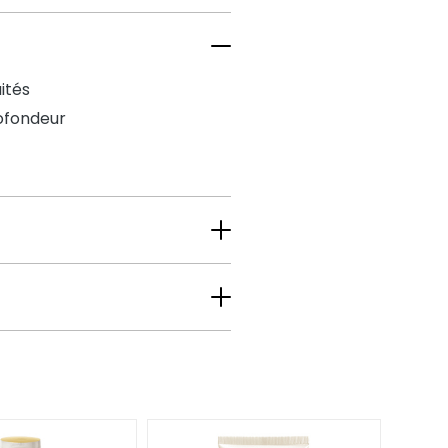
ités
rofondeur