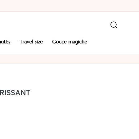
autés
travel size
gocce magiche
RISSANT