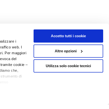
Accetto tutti i cookie
nalizzare i
raffico web. I
Altre opzioni
ari. Per maggiori
revoca del
 tramite cookie –
Utilizza solo cookie tecnici
rdiamo che,
o strumento di
senso
ere, in modo più
N° 1
EN PARFUMERIE