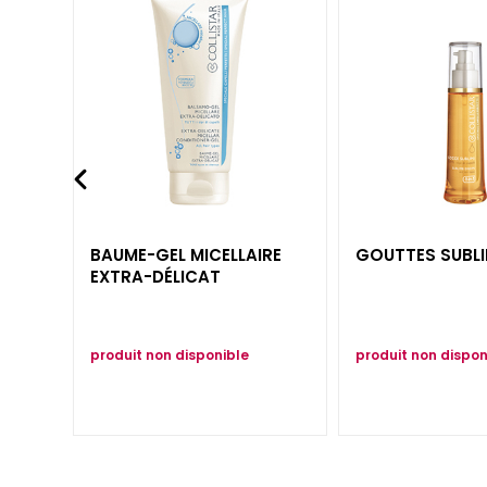
Peau terne et
dyschromies
Peau sensible
Rides
Perte de tonus et
compacité
LINIEN
Gocce Magiche
BAUME-GEL MICELLAIRE
GOUTTES SUBLIM
Attivi Puri
EXTRA-DÉLICAT
Idro-attiva
Rigenera
produit non disponible
produit non dispon
Lift HD+
Futura
Unica
NOT