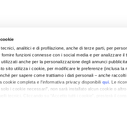
 cookie
tecnici, analitici e di profilazione, anche di terze parti, per perso
r fornire funzioni connesse con i social media e per analizzare il t
CARE
MON PROFIL
 utilizzati anche per la personalizzazione degli annunci pubblicit
t sécurité
Informations du compte
 sito utilizza i cookie, per modificare le preferenze (inclusa la 
is de livraison
Carnet d'adresses
nché per sapere come trattiamo i dati personali – anche raccolti
a cookie completa e l’informativa privacy disponibili
qui
. Le rico
 remboursements
Mes commandes
a solo i cookie necessari”, non sarà installato alcun cookie o altr
 commande ?
Ma liste de souhaits
lli tecnici. Cliccando su “Accetto tutti i cookie”, presterà il con
-Shop
Mes retours
cookie utilizzati dal sito. Cliccando su “Altre opzioni”, potrà scegli
générales
orizzare.
n Cosmetovigilance
 VTO