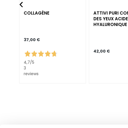
Corps
ANT
COLLAGÈNE
ATTIVI PURI C
KATEGORIE
DES YEUX ACIDE
Crèmes et huiles
HYALURONIQUE 
ANTI-ÂGE LIFT
Bain et Douche
37,00 €
Exfoliants Corps
Déodorants
42,00 €
Autobronzants
4,7
/5
3
supersérums
reviews
BEDARF
Autobronzants
Glass Skin
Hydratation et
nutrition
Raffermir