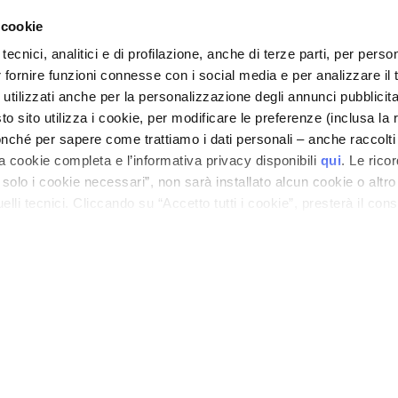
 cookie
tecnici, analitici e di profilazione, anche di terze parti, per perso
r fornire funzioni connesse con i social media e per analizzare il t
CARE
MON PROFIL
 utilizzati anche per la personalizzazione degli annunci pubblicit
t sécurité
Informations du compte
 sito utilizza i cookie, per modificare le preferenze (inclusa la 
is de livraison
Carnet d'adresses
nché per sapere come trattiamo i dati personali – anche raccolti
a cookie completa e l’informativa privacy disponibili
qui
. Le rico
 remboursements
Mes commandes
a solo i cookie necessari”, non sarà installato alcun cookie o altr
 commande ?
Ma liste de souhaits
lli tecnici. Cliccando su “Accetto tutti i cookie”, presterà il con
-Shop
Mes retours
cookie utilizzati dal sito. Cliccando su “Altre opzioni”, potrà scegli
générales
orizzare.
n Cosmetovigilance
 VTO