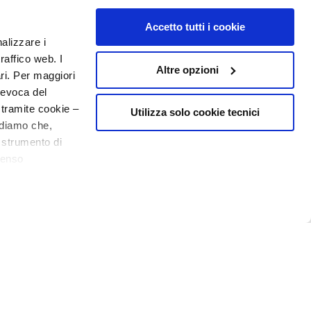
Accetto tutti i cookie
nalizzare i
raffico web. I
Altre opzioni
ari. Per maggiori
revoca del
 tramite cookie –
Utilizza solo cookie tecnici
rdiamo che,
o strumento di
senso
ere, in modo più
N° 1
EN PARFUMERIE