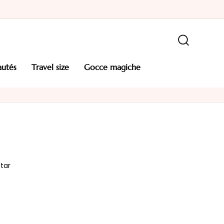
autés
travel size
gocce magiche
tar