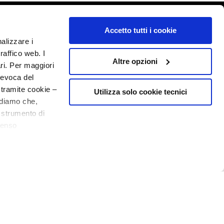
o - P.I. 10267000155 - R.E.A MI1361408 - Società soggetta all'attività di
Accetto tutti i cookie
nalizzare i
raffico web. I
Altre opzioni
ari. Per maggiori
revoca del
 tramite cookie –
Utilizza solo cookie tecnici
rdiamo che,
o strumento di
senso
ere, in modo più