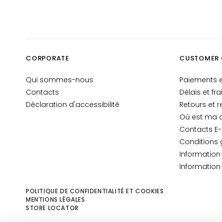
BEDARF
Gocce Magiche
Anti-Âge
CORPORATE
CUSTOMER 
Hydratation
Lifting
Qui sommes-nous
Paiements e
Luminosité
Contacts
Délais et fra
Déclaration d'accessibilité
Retours et
Acido ialuronico
Où est ma
Protezione UV viso
Contacts E
Retinol
Conditions 
Informatio
LÖSUNGEN FÜR
Information
Peaux Sèches
Peaux Mixtes et
POLITIQUE DE CONFIDENTIALITÉ ET COOKIES
Grasses
MENTIONS LÉGALES
STORE LOCATOR
Taches Cutanées