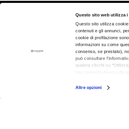
Peau terne et
©2026 Collistar S.p.A. con Socio Unico, via G.B. Pirelli, 19 - 20124 Mil
dyschromies
Questo sito web utilizza i
Peau sensible
Questo sito utilizza cookie 
Rides
contenuti e gli annunci, pe
cookie di profilazione sono
Perte de tonus et
informazioni su come questo
compacité
consenso, se prestato), no
LINIEN
può consultare l’informativ
Gocce Magiche
qualora clicchi su “Utilizz
Attivi Puri
tracciamento diverso da que
all’installazione di tutti i 
Idro-attiva
granulare, quali cookie aut
Altre opzioni
Rigenera
Lift HD+
Futura
Unica
NOT