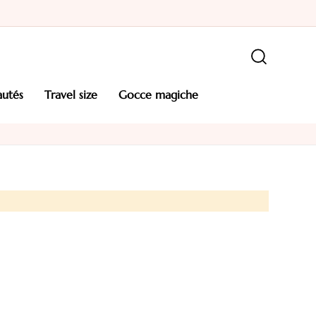
autés
travel size
gocce magiche