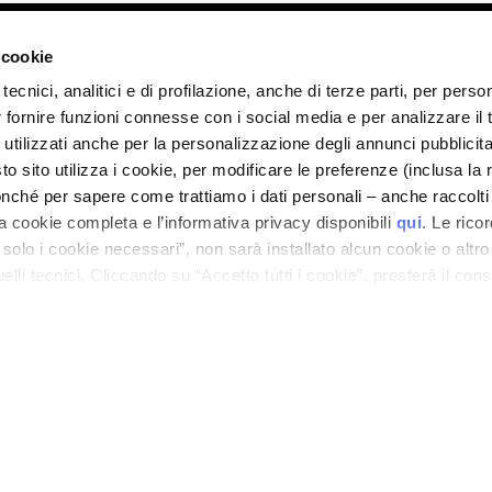
ano - Italy - Capitale Sociale euro 1.050.000,00 interamente versato - C.F. - R.I. Milan
direzione e coordinamento di Bolton Group s.r.l.
 cookie
tecnici, analitici e di profilazione, anche di terze parti, per perso
r fornire funzioni connesse con i social media e per analizzare il t
 utilizzati anche per la personalizzazione degli annunci pubblicit
 sito utilizza i cookie, per modificare le preferenze (inclusa la 
nché per sapere come trattiamo i dati personali – anche raccolti
a cookie completa e l’informativa privacy disponibili
qui
. Le rico
a solo i cookie necessari”, non sarà installato alcun cookie o altr
lli tecnici. Cliccando su “Accetto tutti i cookie”, presterà il con
cookie utilizzati dal sito. Cliccando su “Altre opzioni”, potrà scegli
orizzare.