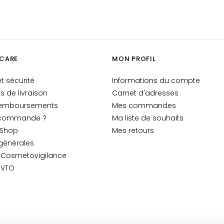
CARE
MON PROFIL
t sécurité
Informations du compte
is de livraison
Carnet d'adresses
 remboursements
Mes commandes
 commande ?
Ma liste de souhaits
-Shop
Mes retours
générales
n Cosmetovigilance
 VTO