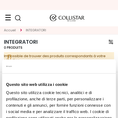
VISAGE
Accueil
INTEGRATORI
K
INTEGRATORI
A
0
PRODUITS
T
Impossible de trouver des produits correspondants à votre
E
sélection.
G
O
R
CORPORATE
MON PROFIL
I
Questo sito web utilizza i cookie
E
Questo sito utilizza cookie tecnici, analitici e di
Qui sommes-nous
Informations du compte
T
profilazione, anche di terze parti, per personalizzare i
Contacts
Carnet d'adresses
r
contenuti e gli annunci, per fornire funzioni connesse con
Déclaration d'accessibilité
Mes commandes
a
i social media e per analizzare il traffico web. I cookie di
Ma liste de souhaits
i
profilazione sono utilizzati anche per la personalizzazione