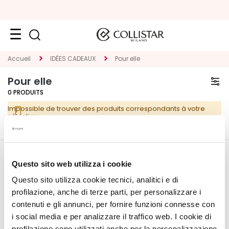
VISAGE
Accueil
IDÉES CADEAUX
Pour elle
K
Pour elle
A
0
PRODUITS
T
Impossible de trouver des produits correspondants à votre
E
sélection.
G
O
R
CORPORATE
MON PROFIL
I
Questo sito web utilizza i cookie
E
Questo sito utilizza cookie tecnici, analitici e di
Qui sommes-nous
Informations du compte
T
profilazione, anche di terze parti, per personalizzare i
Contacts
Carnet d'adresses
r
contenuti e gli annunci, per fornire funzioni connesse con
Déclaration d'accessibilité
Mes commandes
a
i social media e per analizzare il traffico web. I cookie di
Ma liste de souhaits
i
profilazione sono utilizzati anche per la personalizzazione