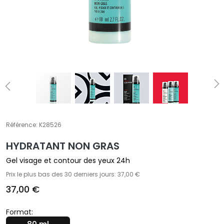
t
e
m
e
n
t
s
s
p
é
c
Référence:
K28526
i
HYDRATANT NON GRAS
f
i
Gel visage et contour des yeux 24h
q
Prix le plus bas des 30 derniers jours: 37,00 €
u
37,00 €
e
s
Format: