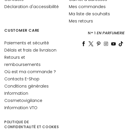
o
Déclaration d'accessibilité
Mes commandes
u
Ma liste de souhaits
r
Mes retours
l
CUSTOMER CARE
e
N° 1
EN PARFUMERIE
v
Paiements et sécurité
i
Délais et frais de livraison
s
a
Retours et
g
remboursements
e
Où est ma commande ?
Contacts E-Shop
C
Conditions générales
o
Information
n
Cosmetovigilance
t
Information VTO
o
u
r
POLITIQUE DE
CONFIDENTIALITÉ ET COOKIES
d