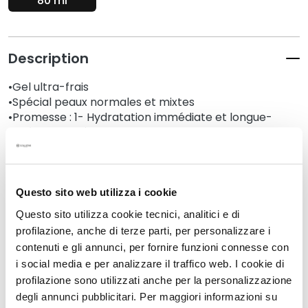
80 ml
N
e
t
t
Description
o
y
•Gel ultra-frais
a
•Spécial peaux normales et mixtes
n
•Promesse : 1- Hydratation immédiate et longue-
t
durée, 2- Protège la peau du stress, de la pollution et
s
du vieillissement digital (lumière bleue), 3- Action 2en1
e
Visage et contour des yeux
t
•80 ml
d
Questo sito web utilizza i cookie
e
Questo sito utilizza cookie tecnici, analitici e di
Détails
m
profilazione, anche di terze parti, per personalizzare i
a
contenuti e gli annunci, per fornire funzioni connesse con
q
Un conseil supplémentaire
i social media e per analizzare il traffico web. I cookie di
u
profilazione sono utilizzati anche per la personalizzazione
i
degli annunci pubblicitari. Per maggiori informazioni su
l
Mode d'emploi