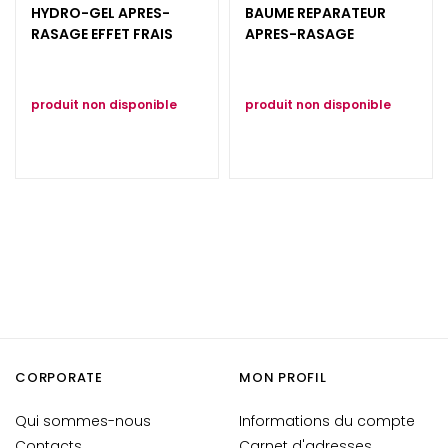
HYDRO-GEL APRES-
BAUME REPARATEUR
i
RASAGE EFFET FRAIS
APRES-RASAGE
a
n
t
produit non disponible
produit non disponible
s
S
é
r
u
m
s
C
r
è
m
CORPORATE
MON PROFIL
e
s
Qui sommes-nous
Informations du compte
p
Contacts
Carnet d'adresses