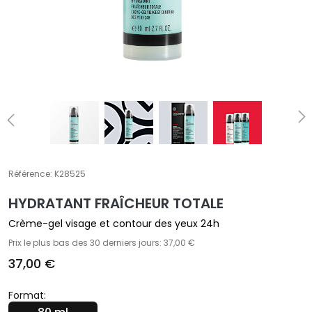
t
e
m
e
n
t
s
s
p
é
c
Référence:
K28525
i
HYDRATANT FRAÎCHEUR TOTALE
f
i
Crème-gel visage et contour des yeux 24h
q
Prix le plus bas des 30 derniers jours: 37,00 €
u
37,00 €
e
s
Format: