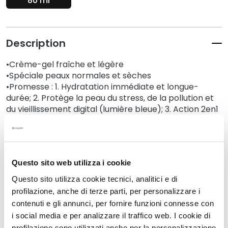
80 ml
N
e
t
t
Description
o
y
•Crème-gel fraîche et légère
a
•Spéciale peaux normales et sèches
n
•Promesse : 1. Hydratation immédiate et longue-
t
durée; 2. Protège la peau du stress, de la pollution et
s
du vieillissement digital (lumière bleue); 3. Action 2en1
e
Visage et contour des yeux
t
•80 ml
d
e
Détails
Questo sito web utilizza i cookie
m
a
Questo sito utilizza cookie tecnici, analitici e di
q
profilazione, anche di terze parti, per personalizzare i
Un conseil supplémentaire
u
contenuti e gli annunci, per fornire funzioni connesse con
i
i social media e per analizzare il traffico web. I cookie di
l
Mode d'emploi
profilazione sono utilizzati anche per la personalizzazione