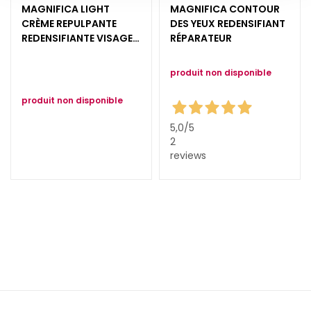
MAGNIFICA LIGHT
MAGNIFICA CONTOUR
i
CRÈME REPULPANTE
DES YEUX REDENSIFIANT
a
REDENSIFIANTE VISAGE
RÉPARATEUR
n
ET COU
t
produit non disponible
s
produit non disponible
S
é
5,0
/5
r
2
u
reviews
m
s
C
r
è
m
e
s
p