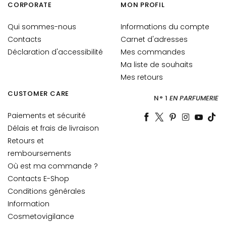
CORPORATE
MON PROFIL
o
u
Qui sommes-nous
Informations du compte
r
Contacts
Carnet d'adresses
l
Déclaration d'accessibilité
Mes commandes
e
Ma liste de souhaits
v
i
Mes retours
s
CUSTOMER CARE
N° 1
EN PARFUMERIE
a
g
Paiements et sécurité
e
Délais et frais de livraison
Retours et
C
remboursements
o
n
Où est ma commande ?
t
Contacts E-Shop
o
Conditions générales
u
Information
r
Cosmetovigilance
d