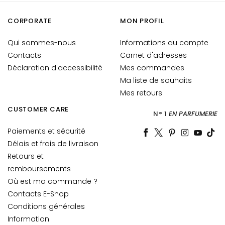
i
a
CORPORATE
MON PROFIL
n
Qui sommes-nous
Informations du compte
t
Contacts
s
Carnet d'adresses
Déclaration d'accessibilité
Mes commandes
S
Ma liste de souhaits
é
Mes retours
r
u
CUSTOMER CARE
N° 1
EN PARFUMERIE
m
Paiements et sécurité
s
Délais et frais de livraison
C
Retours et
r
remboursements
è
Où est ma commande ?
m
Contacts E-Shop
e
Conditions générales
s
Information
p