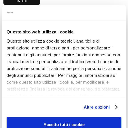
10 ml
N
e
t
t
Description
o
Questo sito web utilizza i cookie
y
Gocce protettive à la texture magique,
a
Questo sito utilizza cookie tecnici, analitici e di
ultralégère et fluide
n
profilazione, anche di terze parti, per personalizzare i
Protection quotidienne SPF50, protègent des
t
contenuti e gli annunci, per fornire funzioni connesse con
rayons UV et IR, de la pollution et du stress
s
i social media e per analizzare il traffico web. I cookie di
ambianT
e
profilazione sono utilizzati anche per la personalizzazione
La dernière étape de votre routine de soins:
t
degli annunci pubblicitari. Per maggiori informazioni su
illuminent et unifient le teint
d
come questo sito utilizza i cookie, per modificare le
e
Prévient les taches et les signes de vieillissement
preferenze (inclusa la revoca del consenso, se prestato),
m
Pour tous les types de peau, y compris sensibles
nonché per sapere come trattiamo i dati personali –
a
SANS silicones - alcool - allergènes du parfum
anche raccolti tramite cookie – può consultare
q
Altre opzioni
l’informativa cookie completa e l’informativa privacy
10 ml
u
disponibili
qui
. Le ricordiamo che, qualora clicchi su
i
“Utilizza solo i cookie necessari”, non sarà installato
Accetto tutti i cookie
l