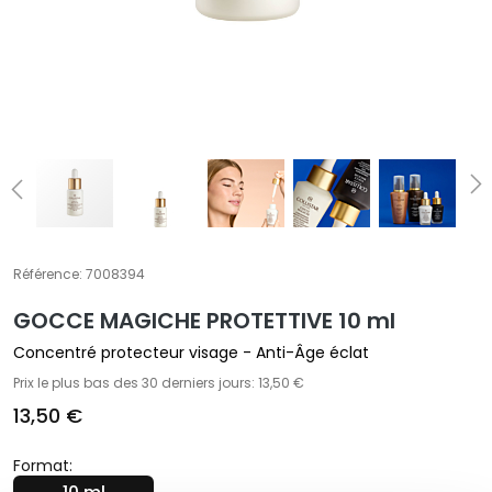
t
e
m
e
n
t
s
s
p
é
c
Référence:
7008394
i
GOCCE MAGICHE PROTETTIVE 10 ml
f
i
Concentré protecteur visage - Anti-Âge éclat
q
Prix le plus bas des 30 derniers jours: 13,50 €
u
13,50 €
e
s
Format: