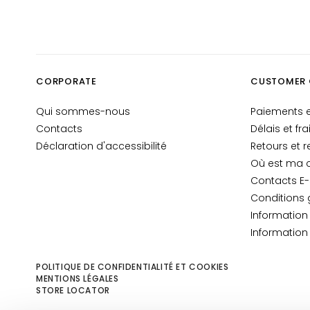
BEDARF
Gocce Magiche
Anti-Âge
CORPORATE
CUSTOMER 
Hydratation
Lifting
Qui sommes-nous
Paiements e
Luminosité
Contacts
Délais et fra
Déclaration d'accessibilité
Retours et
Acido ialuronico
Où est ma
Protezione UV viso
Contacts E
Retinol
Conditions 
Informatio
LÖSUNGEN FÜR
Information
Peaux Sèches
Peaux Mixtes et
POLITIQUE DE CONFIDENTIALITÉ ET COOKIES
Grasses
MENTIONS LÉGALES
STORE LOCATOR
Taches Cutanées