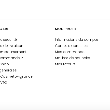
CARE
MON PROFIL
t sécurité
Informations du compte
is de livraison
Carnet d'adresses
 remboursements
Mes commandes
 commande ?
Ma liste de souhaits
-Shop
Mes retours
générales
n Cosmetovigilance
 VTO