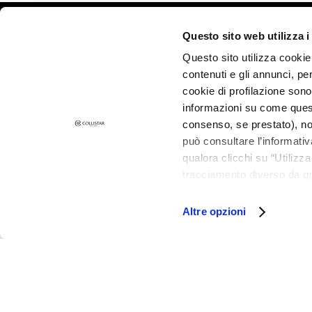
Peau terne et
©2026 Collistar S.p.A. con Socio Unico, via G.B. Pirelli, 19 - 20124 Mil
dyschromies
Questo sito web utilizza i
Peau sensible
Questo sito utilizza cookie 
Rides
contenuti e gli annunci, pe
cookie di profilazione sono
Perte de tonus et
informazioni su come questo
compacité
consenso, se prestato), no
LINIEN
può consultare l’informativ
Gocce Magiche
qualora clicchi su “Utilizz
Attivi Puri
tracciamento diverso da que
all’installazione di tutti i 
Idro-attiva
granulare, quali cookie aut
Altre opzioni
Rigenera
Lift HD+
Futura
Unica
NOT