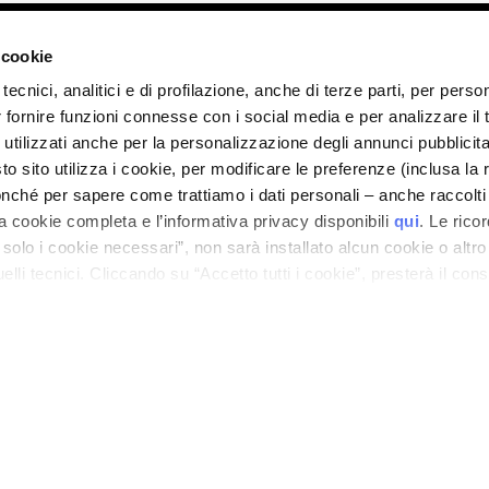
ano - Italy - Capitale Sociale euro 1.050.000,00 interamente versato - C.F. - R.I. Milan
direzione e coordinamento di Bolton Group s.r.l.
 cookie
tecnici, analitici e di profilazione, anche di terze parti, per perso
r fornire funzioni connesse con i social media e per analizzare il t
 utilizzati anche per la personalizzazione degli annunci pubblicit
 sito utilizza i cookie, per modificare le preferenze (inclusa la 
nché per sapere come trattiamo i dati personali – anche raccolti
a cookie completa e l’informativa privacy disponibili
qui
. Le rico
a solo i cookie necessari”, non sarà installato alcun cookie o altr
lli tecnici. Cliccando su “Accetto tutti i cookie”, presterà il con
cookie utilizzati dal sito. Cliccando su “Altre opzioni”, potrà scegli
orizzare.