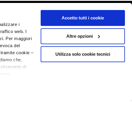
o - P.I. 10267000155 - R.E.A MI1361408 - Società soggetta all'attività di
Accetto tutti i cookie
nalizzare i
raffico web. I
Altre opzioni
ari. Per maggiori
revoca del
 tramite cookie –
Utilizza solo cookie tecnici
rdiamo che,
o strumento di
senso
ere, in modo più