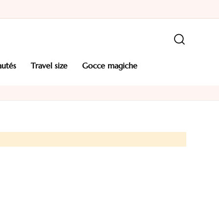
autés
travel size
gocce magiche