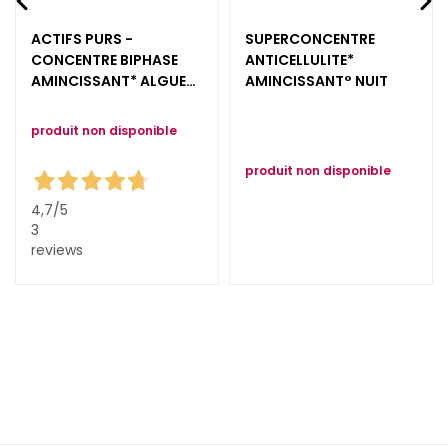
o
u
ACTIFS PURS -
SUPERCONCENTRE
r
CONCENTRE BIPHASE
ANTICELLULITE*
AMINCISSANT* ALGUES
AMINCISSANT° NUIT
l
MARINES + PEPTIDES
e
v
produit non disponible
i
produit non disponible
s
a
4,7
/5
g
3
e
reviews
C
o
n
t
o
u
r
d