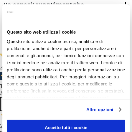
Un conseil supplémentaire
l
a
n
Mode d'emploi
t
s
Questo sito web utilizza i cookie
Informations de sécurité
Questo sito utilizza cookie tecnici, analitici e di
M
profilazione, anche di terze parti, per personalizzare i
a
s
contenuti e gli annunci, per fornire funzioni connesse con
q
i social media e per analizzare il traffico web. I cookie di
4,0
/5
u
profilazione sono utilizzati anche per la personalizzazione
e
degli annunci pubblicitari. Per maggiori informazioni su
s
come questo sito utilizza i cookie, per modificare le
1
product reviews
e
preferenze (inclusa la revoca del consenso, se prestato),
All reviews >
t
nonché per sapere come trattiamo i dati personali –
E
Previous
Next
anche raccolti tramite cookie – può consultare
Altre opzioni
x
l’informativa cookie completa e l’informativa privacy
f
disponibili
qui
. Le ricordiamo che, qualora clicchi su
o
25 Feb 2025
“Utilizza solo i cookie necessari”, non sarà installato
Accetto tutti i cookie
l