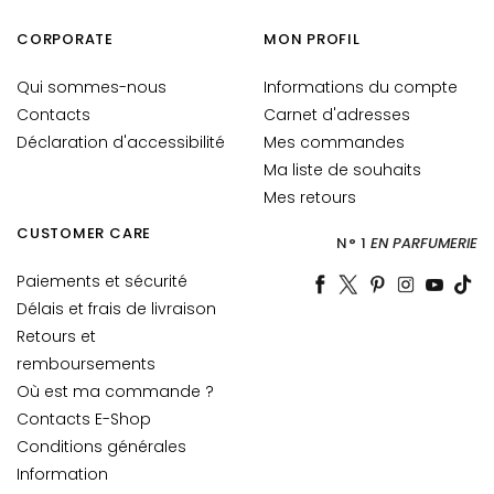
e
CORPORATE
MON PROFIL
s
y
Qui sommes-nous
Informations du compte
e
Contacts
Carnet d'adresses
u
Déclaration d'accessibilité
Mes commandes
x
Ma liste de souhaits
e
t
Mes retours
d
CUSTOMER CARE
N° 1
EN PARFUMERIE
e
s
Paiements et sécurité
l
Délais et frais de livraison
è
Retours et
v
remboursements
r
Où est ma commande ?
e
Contacts E-Shop
s
Conditions générales
B
Information