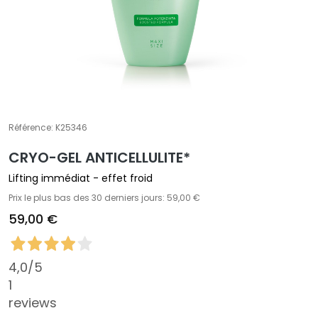
t
e
m
e
n
t
s
Référence:
K25346
s
p
CRYO-GEL ANTICELLULITE*
é
c
Lifting immédiat - effet froid
i
Prix le plus bas des 30 derniers jours: 59,00 €
f
59,00 €
i
q
u
4,0
/5
e
1
s
reviews