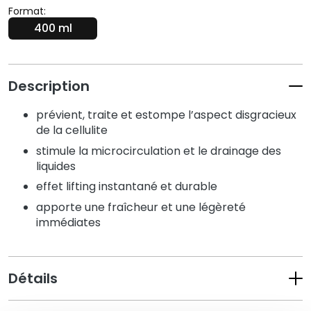
N
Format:
e
400 ml
t
t
o
y
Description
a
n
prévient, traite et estompe l’aspect disgracieux
t
de la cellulite
s
stimule la microcirculation et le drainage des
e
liquides
t
effet lifting instantané et durable
d
apporte une fraîcheur et une légèreté
e
immédiates
m
a
q
u
Détails
i
l