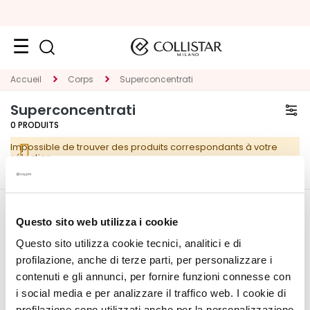
VISAGE
Accueil
Corps
Superconcentrati
K
Superconcentrati
A
0
PRODUITS
T
Impossible de trouver des produits correspondants à votre
E
sélection.
G
O
R
CORPORATE
MON PROFIL
I
Questo sito web utilizza i cookie
E
Questo sito utilizza cookie tecnici, analitici e di
Qui sommes-nous
Informations du compte
T
profilazione, anche di terze parti, per personalizzare i
Contacts
Carnet d'adresses
r
contenuti e gli annunci, per fornire funzioni connesse con
Déclaration d'accessibilité
Mes commandes
a
i social media e per analizzare il traffico web. I cookie di
Ma liste de souhaits
i
profilazione sono utilizzati anche per la personalizzazione